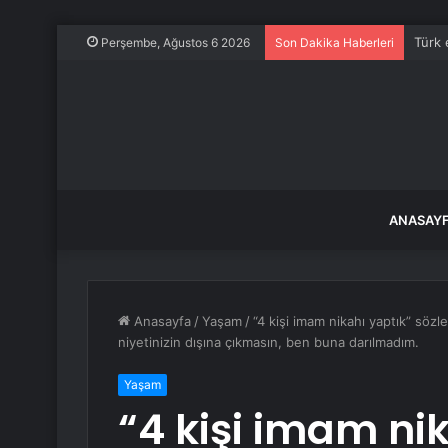
Türk 
Perşembe, Ağustos 6 2026
Son Dakika Haberleri
ANASAY
Anasayfa
/
Yaşam
/
“4 kişi imam nikahı yaptık” sözle
niyetinizin dışına çıkmasın, ben buna darılmadım.
Yaşam
“4 kişi imam ni