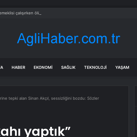
emeklisi çalışırken ölüyor
FA
HABER
EKONOMI
SAĞLIK
TEKNOLOJI
YAŞAM
rine tepki alan Sinan Akçıl, sessizliğini bozdu: Sözler
kahı yaptık”