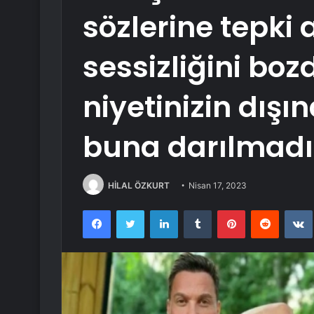
sözlerine tepki 
sessizliğini boz
niyetinizin dışı
buna darılmad
HİLAL ÖZKURT
Nisan 17, 2023
Facebook
Twitter
LinkedIn
Tumblr
Pinterest
Reddit