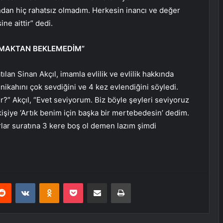
ndan hiç rahatsız olmadım. Herkesin inancı ve değer
ine aittir” dedi.
LMAKTAN BEKLEMEDİM”
an Sinan Akçıl, imamla evlilik ve evlilik hakkında
m nikahını çok sevdiğini ve 4 kez evlendiğini söyledi.
?” Akçıl, “Evet seviyorum. Biz böyle şeyleri seviyoruz
şiye ‘Artık benim için başka bir mertebedesin’ dedim.
r suratına 3 kere boş ol demen lazım şimdi
erest
Reddit
VKontakte
Odnoklassniki
Pocket
E-Posta ile paylaş
Yazdır