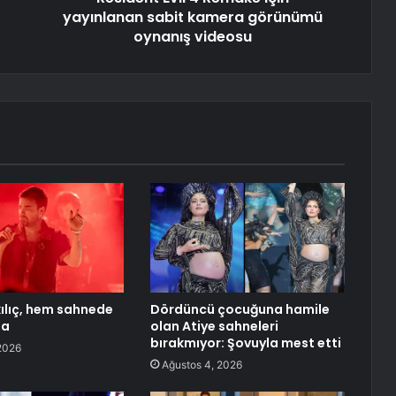
yayınlanan sabit kamera görünümü
oynanış videosu
ılıç, hem sahnede
Dördüncü çocuğuna hamile
da
olan Atiye sahneleri
bırakmıyor: Şovuyla mest etti
2026
Ağustos 4, 2026