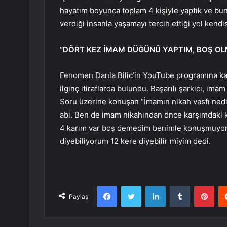
hayatım boyunca toplam 4 kişiyle yaptık ve bu
verdiği insanla yaşamayı tercih ettiği yol kendis
“DÖRT KEZ İMAM DÜĞÜNÜ YAPTIM, BOŞ O
Fenomen Danla Bilic’in YouTube programına katıl
ilginç itiraflarda bulundu. Başarılı şarkıcı, ima
Soru üzerine konuşan “İmamın nikah vasfı nedir
abi. Ben de imam nikahından önce karşımdaki ki
4 karım var boş demedim benimle konuşmuyorla
diyebiliyorum 12 kere diyebilir miyim dedi.
Facebook
Twitter
LinkedIn
Tumblr
Pint
Paylaş