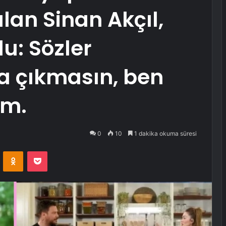
alan Sinan Akçıl,
du: Sözler
na çıkmasın, ben
ım.
0
10
1 dakika okuma süresi
VKontakte
Odnoklassniki
Pocket