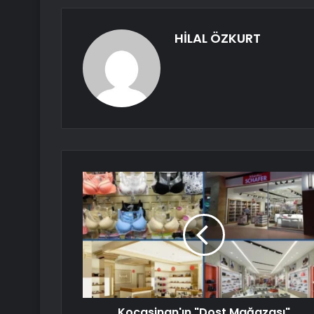
HİLAL ÖZKURT
Kocasinan'ın "Dost Mağazası"