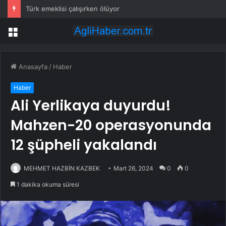
Türk emeklisi çalışırken ölüyor
Menü
Anasayfa
/
Haber
Haber
Ali Yerlikaya duyurdu!
Mahzen-20 operasyonunda
12 şüpheli yakalandı
MEHMET HAZBİN KAZBEK
Mart 26, 2024
0
0
1 dakika okuma süresi