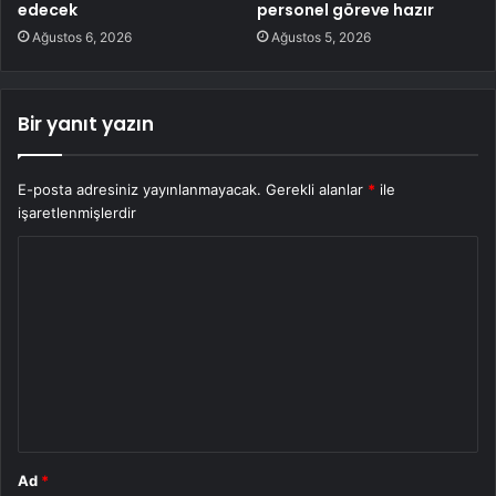
edecek
personel göreve hazır
Ağustos 6, 2026
Ağustos 5, 2026
Bir yanıt yazın
E-posta adresiniz yayınlanmayacak.
Gerekli alanlar
*
ile
işaretlenmişlerdir
Y
o
r
u
m
*
Ad
*