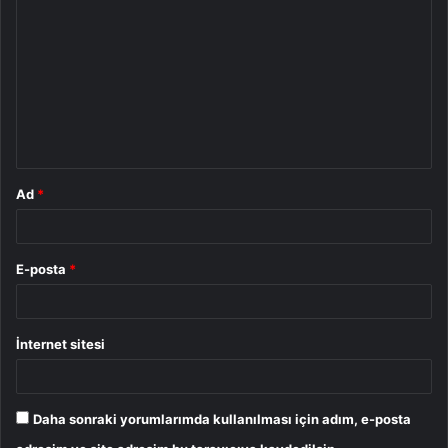
o
r
u
m
*
Ad
*
E-posta
*
İnternet sitesi
Daha sonraki yorumlarımda kullanılması için adım, e-posta