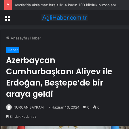
Avcılar’da akılalmaz hırsızlık: 4 kadın 100 kiloluk buzdolabını böyle çaldı
Menü
Anasayfa
/
Haber
Haber
Azerbaycan
Cumhurbaşkanı Aliyev ile
Erdoğan, Beştepe’de bir
araya geldi
NURCAN BAYRAM
Haziran 10, 2024
0
0
Bir dakikadan az