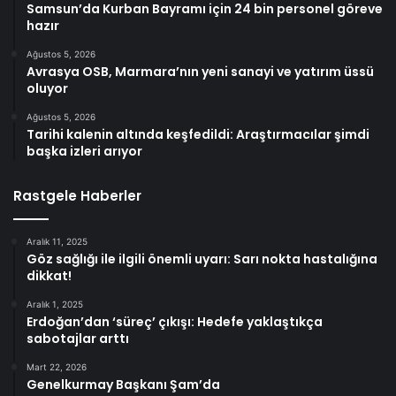
Samsun’da Kurban Bayramı için 24 bin personel göreve
hazır
Ağustos 5, 2026
Avrasya OSB, Marmara’nın yeni sanayi ve yatırım üssü
oluyor
Ağustos 5, 2026
Tarihi kalenin altında keşfedildi: Araştırmacılar şimdi
başka izleri arıyor
Rastgele Haberler
Aralık 11, 2025
Göz sağlığı ile ilgili önemli uyarı: Sarı nokta hastalığına
dikkat!
Aralık 1, 2025
Erdoğan’dan ‘süreç’ çıkışı: Hedefe yaklaştıkça
sabotajlar arttı
Mart 22, 2026
Genelkurmay Başkanı Şam’da