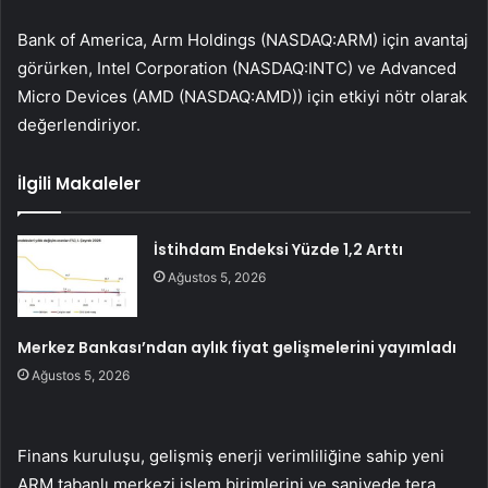
Bank of America,
Arm
Holdings (NASDAQ:
ARM
) için avantaj
görürken, Intel Corporation (NASDAQ:
INTC
) ve Advanced
Micro Devices (AMD (NASDAQ:
AMD
)) için etkiyi nötr olarak
değerlendiriyor.
İlgili Makaleler
İstihdam Endeksi Yüzde 1,2 Arttı
Ağustos 5, 2026
Merkez Bankası’ndan aylık fiyat gelişmelerini yayımladı
Ağustos 5, 2026
Finans kuruluşu, gelişmiş enerji verimliliğine sahip yeni
ARM tabanlı merkezi işlem birimlerini ve saniyede tera