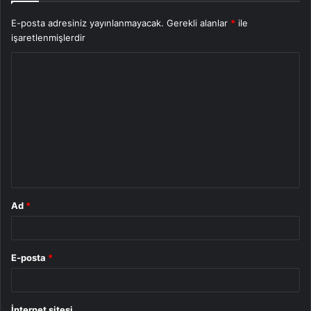
E-posta adresiniz yayınlanmayacak.
Gerekli alanlar
*
ile
işaretlenmişlerdir
Y
o
r
u
m
*
Ad
*
E-posta
*
İnternet sitesi