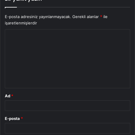
E-posta adresiniz yayınlanmayacak.
Gerekli alanlar
*
ile
işaretlenmişlerdir
Y
o
r
u
m
*
Ad
*
E-posta
*