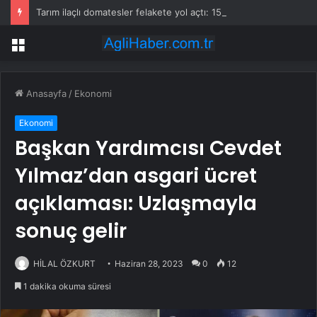
Tarım ilaçlı domatesler felakete yol açtı: 15 ölümde siyanür izine rastlandı
Menü
Anasayfa
/
Ekonomi
Ekonomi
Başkan Yardımcısı Cevdet
Yılmaz’dan asgari ücret
açıklaması: Uzlaşmayla
sonuç gelir
HİLAL ÖZKURT
Haziran 28, 2023
0
12
1 dakika okuma süresi