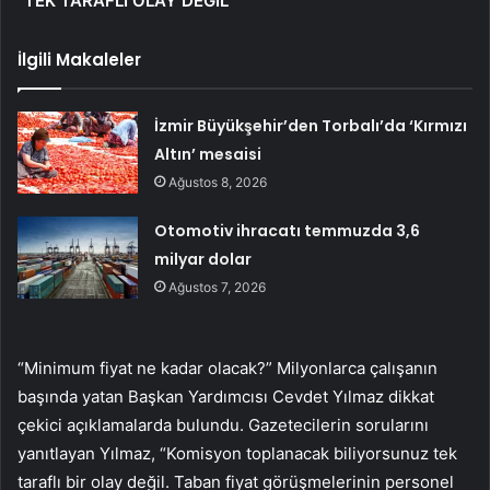
“TEK TARAFLI OLAY DEĞİL”
İlgili Makaleler
İzmir Büyükşehir’den Torbalı’da ‘Kırmızı
Altın’ mesaisi
Ağustos 8, 2026
Otomotiv ihracatı temmuzda 3,6
milyar dolar
Ağustos 7, 2026
“Minimum fiyat ne kadar olacak?” Milyonlarca çalışanın
başında yatan Başkan Yardımcısı Cevdet Yılmaz dikkat
çekici açıklamalarda bulundu. Gazetecilerin sorularını
yanıtlayan Yılmaz, “Komisyon toplanacak biliyorsunuz tek
taraflı bir olay değil. Taban fiyat görüşmelerinin personel