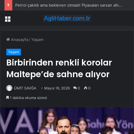
Petrol çakıldı ama beklenen olmadı! Piyasaları sarsan altın iddiası
Menü
Anasayfa
/
Yaşam
Yaşam
Birbirinden renkli korolar
Maltepe’de sahne alıyor
ÜMİT SAVĞA
Mayıs 16, 2026
0
0
1 dakika okuma süresi