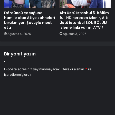
Dördüncü çocuğuna
Altı Üstü İstanbul 5. bölüm
hamile olan Atiye sahneleri
full HD nereden izlenir, Altı
bırakmıyor: Şovuyla mest
Üstü İstanbul SON BÖLÜM
etti
izleme linki var mı ATV ?
Ağustos 4, 2026
Ağustos 3, 2026
Bir yanıt yazın
E-posta adresiniz yayınlanmayacak.
Gerekli alanlar
*
ile
işaretlenmişlerdir
Y
o
r
u
m