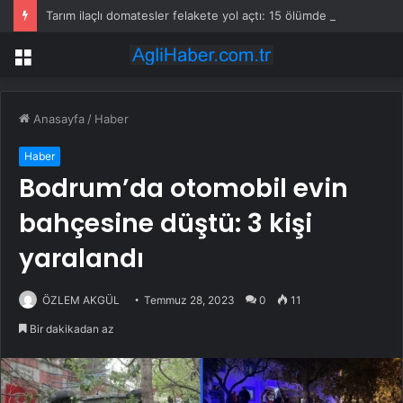
Tarım ilaçlı domatesler felakete yol açtı: 15 ölümde siyanür izine rastlandı
Menü
Anasayfa
/
Haber
Haber
Bodrum’da otomobil evin
bahçesine düştü: 3 kişi
yaralandı
ÖZLEM AKGÜL
Temmuz 28, 2023
0
11
Bir dakikadan az