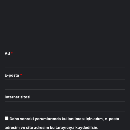
o
r
u
m
*
Ad
*
E-posta
*
İnternet sitesi
Daha sonraki yorumlarımda kullanılması için adım, e-posta
adresim ve site adresim bu tarayıcıya kaydedilsin.