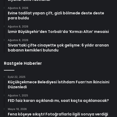
Ağustos 8, 2026
Evine tadilat yapan çift, gizli bölmede deste deste
para buldu
Ağustos 8, 2026
İzmir Büyükşehir’den Torbalı’da ‘Kırmızı Altın’ mesaisi
Ağustos 8, 2026
Sivas’taki çifte cinayette şok gelişme: 6 yıldır aranan
babanın kemikleri bulundu
Rastgele Haberler
Eylül 22, 2025
Küçükçekmece Belediyesi İstihdam Fuarı’nın İkincisini
Düzenledi
Ağustos 1, 2025
FED faiz kararı açıklandı mı, saat kaçta açıklanacak?
Mayıs 18, 2026
Fena köşeye sıkıştı! Fotoğraflarla ilgili soruya verdiği