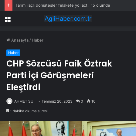
Tarım ilaçlı domatesler felakete yol açtı: 15 ölümde siyanür izine rastlandı
Menü
Anasayfa
/
Haber
Haber
CHP Sözcüsü Faik Öztrak
Parti İçi Görüşmeleri
Eleştirdi
AHMET SU
Temmuz 20, 2023
0
10
1 dakika okuma süresi