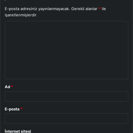
E-posta adresiniz yayınlanmayacak.
Gerekli alanlar
*
ile
işaretlenmişlerdir
Y
o
r
u
m
*
Ad
*
E-posta
*
İnternet sitesi