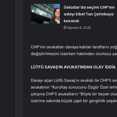
Üsküdar’da seçimi CHP’nin
adayı Sibel Tan Çetinkaya
kazandı
Ağustos 6, 2026
CHP’nin avukatları davaya katılan tarafların 
değiştirilmesini isterken hakimden olumsuz yan
LÜTFÜ SAVAŞ’IN AVUKATINDAN OLAY İDDİA
Davayı açan Lütfü Savaş’ın avukatı ile CHP’li av
avukatının “Kurultay sonucunu Özgür Özel lehine
çıkışına CHP’li avukatların “Böyle bir beyan ol
üzerine salonda küçük çaplı bir gerginlik yaşan