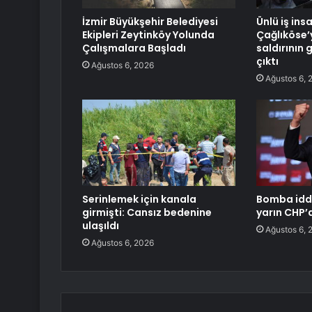
İzmir Büyükşehir Belediyesi
Ünlü iş ins
Ekipleri Zeytinköy Yolunda
Çağlıköse’
Çalışmalara Başladı
saldırının 
çıktı
Ağustos 6, 2026
Ağustos 6, 
Serinlemek için kanala
Bomba iddi
girmişti: Cansız bedenine
yarın CHP’
ulaşıldı
Ağustos 6, 
Ağustos 6, 2026