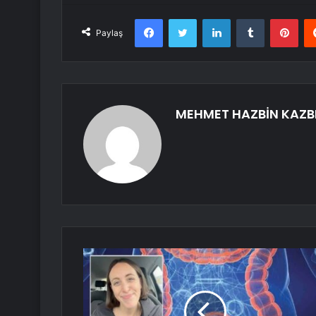
Facebook
Twitter
LinkedIn
Tumblr
Pint
Paylaş
MEHMET HAZBİN KAZB