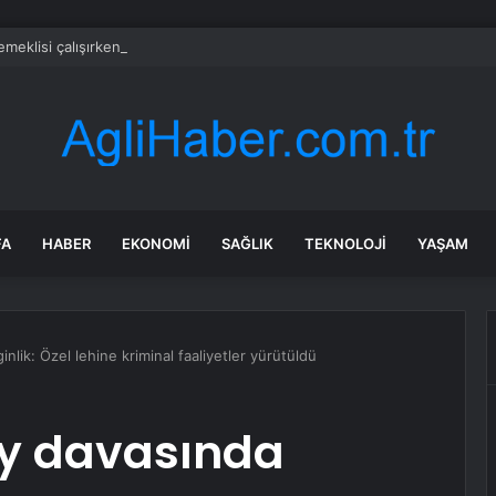
emeklisi çalışırken ölüyor
FA
HABER
EKONOMI
SAĞLIK
TEKNOLOJI
YAŞAM
nlik: Özel lehine kriminal faaliyetler yürütüldü
ay davasında