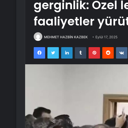
gerginlik: Özel 
faaliyetler yürü
MEHMET HAZBİN KAZBEK
Eylül 17, 2025
Facebook
Twitter
LinkedIn
Tumblr
Pinterest
Reddit