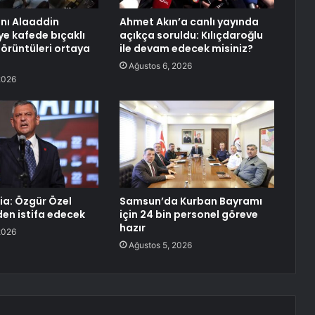
anı Alaaddin
Ahmet Akın’a canlı yayında
ye kafede bıçaklı
açıkça soruldu: Kılıçdaroğlu
görüntüleri ortaya
ile devam edecek misiniz?
Ağustos 6, 2026
2026
a: Özgür Özel
Samsun’da Kurban Bayramı
den istifa edecek
için 24 bin personel göreve
hazır
2026
Ağustos 5, 2026