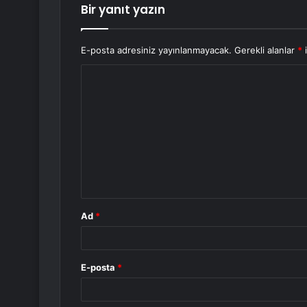
Bir yanıt yazın
E-posta adresiniz yayınlanmayacak.
Gerekli alanlar
*
i
Y
o
r
u
m
*
Ad
*
E-posta
*