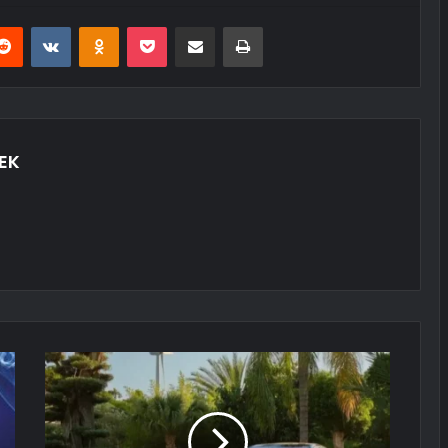
erest
Reddit
VKontakte
Odnoklassniki
Pocket
E-Posta ile paylaş
Yazdır
EK