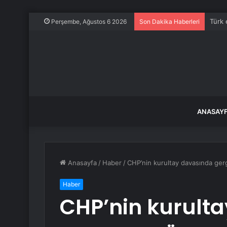
Türk 
Perşembe, Ağustos 6 2026
Son Dakika Haberleri
ANASAY
Anasayfa
/
Haber
/
CHP’nin kurultay davasında gergi
Haber
CHP’nin kurult