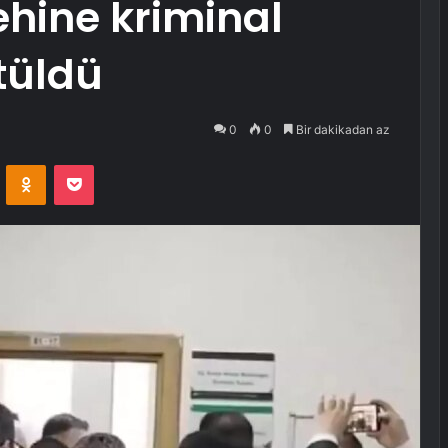
lehine kriminal
tüldü
0
0
Bir dakikadan az
VKontakte
Odnoklassniki
Pocket