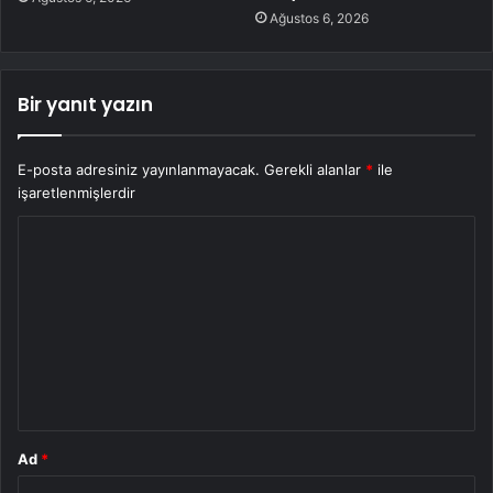
Ağustos 6, 2026
Bir yanıt yazın
E-posta adresiniz yayınlanmayacak.
Gerekli alanlar
*
ile
işaretlenmişlerdir
Y
o
r
u
m
*
Ad
*