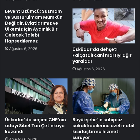
Levent Üzümcü: Susmam
ve Susturulmam Mümkün
Değildir. Evlatlarımız ve
Ülkemiz İçin Aydınlık Bir
Gelecek Talebi
Hapsedilemez
Ağustos 6, 2026
Üsküdar’da dehşet!
Falçatalı cani martıyı ağır
yaraladı
Ağustos 6, 2026
Üsküdar’da seçimi CHP’nin
Büyükşehir’in sahipsiz
adayı Sibel Tan Çetinkaya
sokak kedilerine özel mobil
kazandı
kısırlaştırma hizmeti
sürüyor
Ağustos 6, 2026