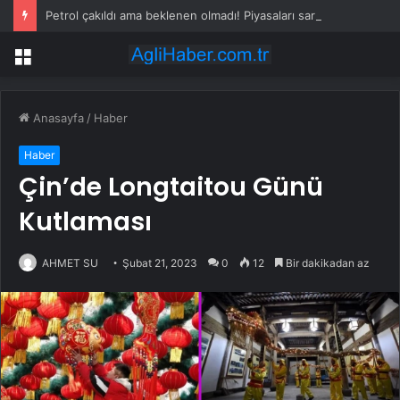
Petrol çakıldı ama beklenen olmadı! Piyasaları sarsan altın iddiası
Menü
Anasayfa
/
Haber
Haber
Çin’de Longtaitou Günü
Kutlaması
AHMET SU
Şubat 21, 2023
0
12
Bir dakikadan az