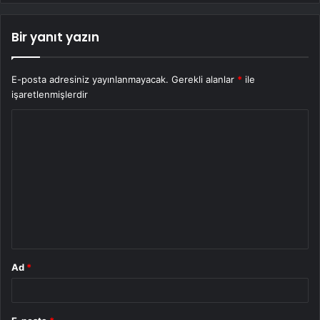
Bir yanıt yazın
E-posta adresiniz yayınlanmayacak.
Gerekli alanlar
*
ile
işaretlenmişlerdir
Y
o
r
u
m
*
Ad
*