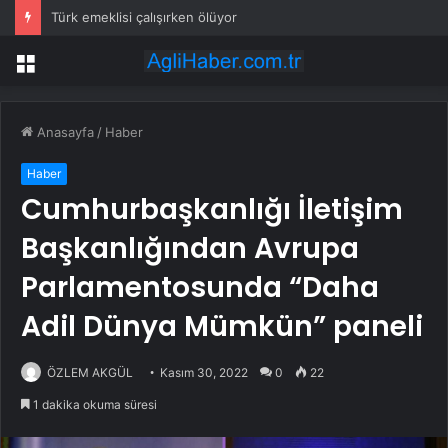
Türk emeklisi çalışırken ölüyor
Menü
Anasayfa
/
Haber
Haber
Cumhurbaşkanlığı İletişim
Başkanlığından Avrupa
Parlamentosunda “Daha
Adil Dünya Mümkün” paneli
ÖZLEM AKGÜL
Kasım 30, 2022
0
22
1 dakika okuma süresi