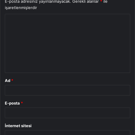
E-posta adresiniz yayınlanmayacak.
Gerekli alanlar
*
ile
işaretlenmişlerdir
Y
o
r
u
m
*
Ad
*
E-posta
*
İnternet sitesi