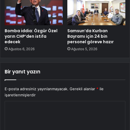
Bomba iddia: Özgür Özel
Samsun’da Kurban
yarın CHP’den istifa
Bayramı için 24 bin
edecek
personel göreve hazır
Ağustos 6, 2026
Ağustos 5, 2026
Bir yanıt yazın
E-posta adresiniz yayınlanmayacak.
Gerekli alanlar
*
ile
işaretlenmişlerdir
Y
o
r