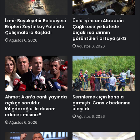
İzmir Büyükşehir Belediyesi
Ünlü iş insanı Alaaddin
Ekipleri Zeytinköy Yolunda
Çağlıköse’ye kafede
Çalışmalara Başladı
bıçaklı saldırının
görüntüleri ortaya çıktı
Ağustos 6, 2026
Ağustos 6, 2026
Ahmet Akın’a canlı yayında
Serinlemek için kanala
açıkça soruldu:
girmişti: Cansız bedenine
Kılıçdaroğlu ile devam
ulaşıldı
edecek misiniz?
Ağustos 6, 2026
Ağustos 6, 2026