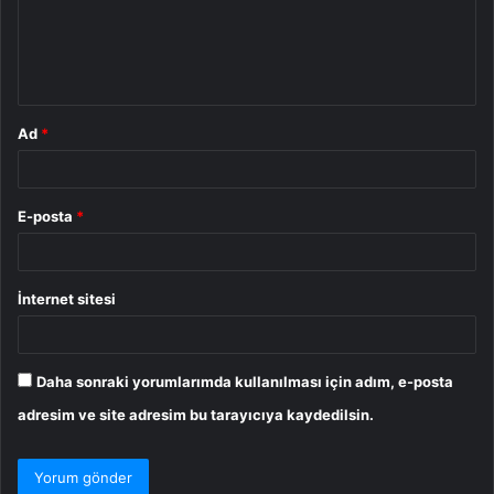
u
m
*
Ad
*
E-posta
*
İnternet sitesi
Daha sonraki yorumlarımda kullanılması için adım, e-posta
adresim ve site adresim bu tarayıcıya kaydedilsin.