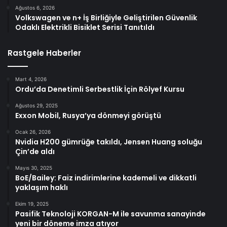
Ağustos 6, 2026
Volkswagen ve n+ İş Birliğiyle Geliştirilen Güvenlik
Odaklı Elektrikli Bisiklet Serisi Tanıtıldı
Rastgele Haberler
Mart 4, 2026
Ordu’da Denetimli Serbestlik İçin Rölyef Kursu
Ağustos 29, 2025
Exxon Mobil, Rusya’ya dönmeyi görüştü
Ocak 26, 2026
Nvidia H200 gümrüğe takıldı, Jensen Huang soluğu
Çin’de aldı
Mayıs 30, 2025
BoE/Bailey: Faiz indirimlerine kademeli ve dikkatli
yaklaşım haklı
Ekim 19, 2025
Pasifik Teknoloji KORGAN-M ile savunma sanayinde
yeni bir döneme imza atıyor