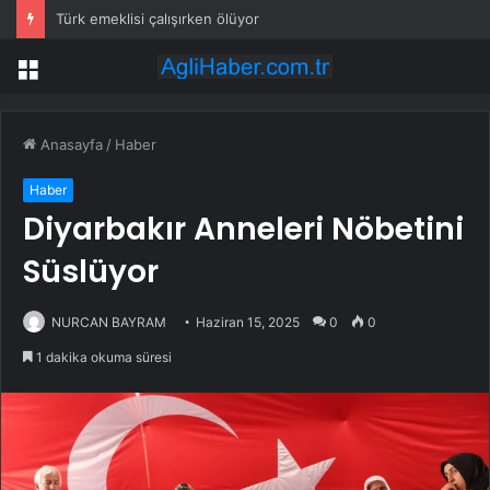
Türk emeklisi çalışırken ölüyor
Menü
Anasayfa
/
Haber
Haber
Diyarbakır Anneleri Nöbetini
Süslüyor
NURCAN BAYRAM
Haziran 15, 2025
0
0
1 dakika okuma süresi