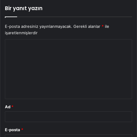
Bir yanıt yazın
E-posta adresiniz yayınlanmayacak.
Gerekli alanlar
*
ile
işaretlenmişlerdir
Y
o
r
u
m
*
Ad
*
E-posta
*