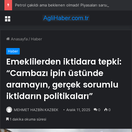
Petrol çakıldı ama beklenen olmadı! Piyasaları sarsan altın iddiası
Menü
Anasayfa
/
Haber
Haber
Emeklilerden iktidara tepki:
“Cambazı ipin üstünde
aramayın, gerçek sorumlu
iktidarın politikaları”
MEHMET HAZBİN KAZBEK
Aralık 11, 2025
0
0
1 dakika okuma süresi