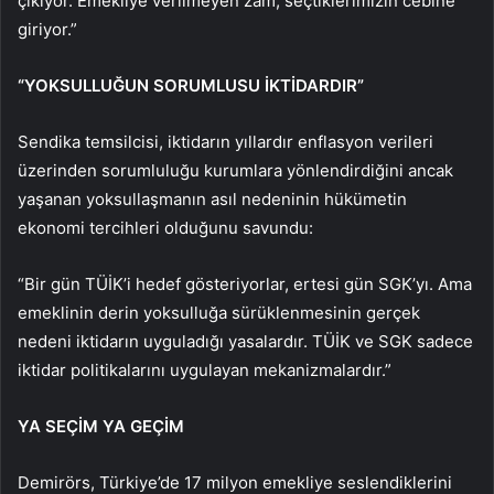
çıkıyor. Emekliye verilmeyen zam, seçtiklerimizin cebine
giriyor.”
“YOKSULLUĞUN SORUMLUSU İKTİDARDIR”
Sendika temsilcisi, iktidarın yıllardır enflasyon verileri
üzerinden sorumluluğu kurumlara yönlendirdiğini ancak
yaşanan yoksullaşmanın asıl nedeninin hükümetin
ekonomi tercihleri olduğunu savundu:
“Bir gün TÜİK’i hedef gösteriyorlar, ertesi gün SGK’yı. Ama
emeklinin derin yoksulluğa sürüklenmesinin gerçek
nedeni iktidarın uyguladığı yasalardır. TÜİK ve SGK sadece
iktidar politikalarını uygulayan mekanizmalardır.”
YA SEÇİM YA GEÇİM
Demirörs, Türkiye’de 17 milyon emekliye seslendiklerini