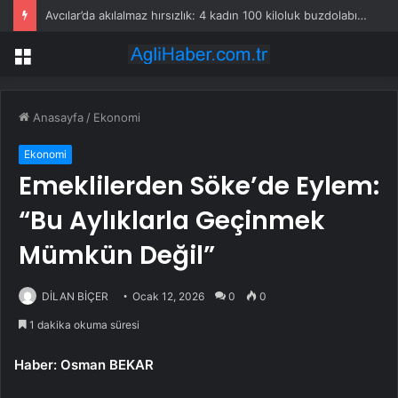
Avcılar’da akılalmaz hırsızlık: 4 kadın 100 kiloluk buzdolabını böyle çaldı
Menü
Anasayfa
/
Ekonomi
Ekonomi
Emeklilerden Söke’de Eylem:
“Bu Aylıklarla Geçinmek
Mümkün Değil”
DİLAN BİÇER
Ocak 12, 2026
0
0
1 dakika okuma süresi
Haber: Osman BEKAR