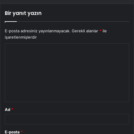
Bir yanıt yazın
E-posta adresiniz yayınlanmayacak.
Gerekli alanlar
*
ile
işaretlenmişlerdir
Y
o
r
u
m
*
Ad
*
E-posta
*