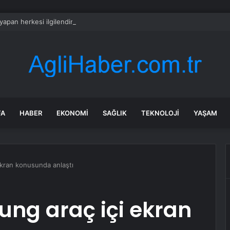
 yapan herkesi ilgilendiriyor: 1 Ağustos’ta tüm dijital kurallar değişiyor
FA
HABER
EKONOMI
SAĞLIK
TEKNOLOJI
YAŞAM
ekran konusunda anlaştı
ung araç içi ekran