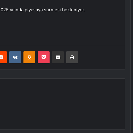
i 2025 yılında piyasaya sürmesi bekleniyor.
erest
Reddit
VKontakte
Odnoklassniki
Pocket
E-Posta ile paylaş
Yazdır