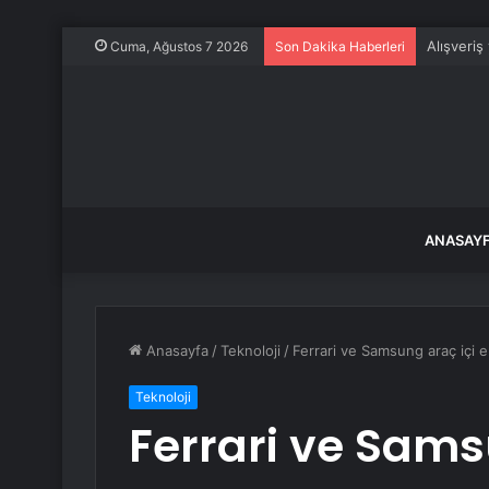
Alışveriş
Cuma, Ağustos 7 2026
Son Dakika Haberleri
ANASAY
Anasayfa
/
Teknoloji
/
Ferrari ve Samsung araç içi 
Teknoloji
Ferrari ve Sams