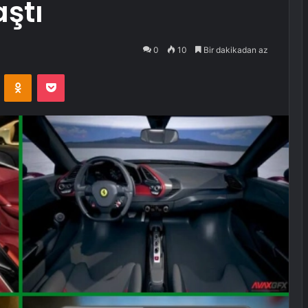
ştı
0
10
Bir dakikadan az
VKontakte
Odnoklassniki
Pocket