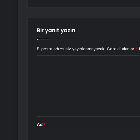
Bir yanıt yazın
E-posta adresiniz yayınlanmayacak.
Gerekli alanlar
*
i
Y
o
r
u
m
*
Ad
*