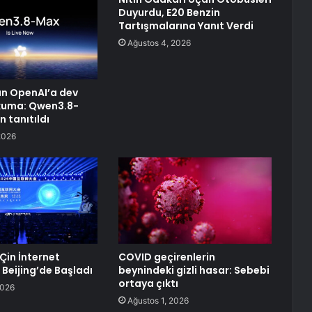
Duyurdu, E20 Benzin
Tartışmalarına Yanıt Verdi
Ağustos 4, 2026
n OpenAI’a dev
uma: Qwen3.8-
 tanıtıldı
2026
Çin İnternet
COVID geçirenlerin
 Beijing’de Başladı
beynindeki gizli hasar: Sebebi
ortaya çıktı
2026
Ağustos 1, 2026