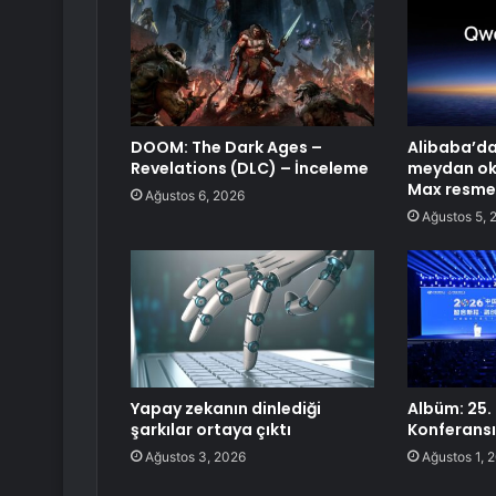
DOOM: The Dark Ages –
Alibaba’da
Revelations (DLC) – İnceleme
meydan ok
Max resmen
Ağustos 6, 2026
Ağustos 5, 
Yapay zekanın dinlediği
Albüm: 25. 
şarkılar ortaya çıktı
Konferansı
Ağustos 3, 2026
Ağustos 1, 