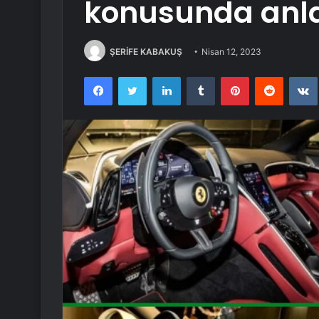
konusunda anla
ŞERİFE KABAKUŞ
Nisan 12, 2023
Facebook
Twitter
LinkedIn
Tumblr
Pinterest
Reddit