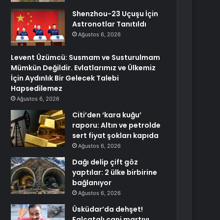
Shenzhou-23 Uçuşu İçin
Astronotlar Tanıtıldı
Ağustos 6, 2026
Levent Üzümcü: Susmam ve Susturulmam
Mümkün Değildir. Evlatlarımız ve Ülkemiz
İçin Aydınlık Bir Gelecek Talebi
Hapsedilemez
Ağustos 6, 2026
Citi’den ‘kara kuğu’
raporu: Altın ve petrolde
sert fiyat şokları kapıda
Ağustos 6, 2026
Dağı delip çift göz
yaptılar: 2 ülke birbirine
bağlanıyor
Ağustos 6, 2026
Üsküdar’da dehşet!
Falçatalı cani martıyı