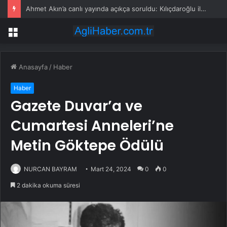
Ahmet Akın’a canlı yayında açıkça soruldu: Kılıçdaroğlu ile devam edecek misiniz?
Menü
Anasayfa
/
Haber
Haber
Gazete Duvar’a ve
Cumartesi Anneleri’ne
Metin Göktepe Ödülü
NURCAN BAYRAM
Mart 24, 2024
0
0
2 dakika okuma süresi