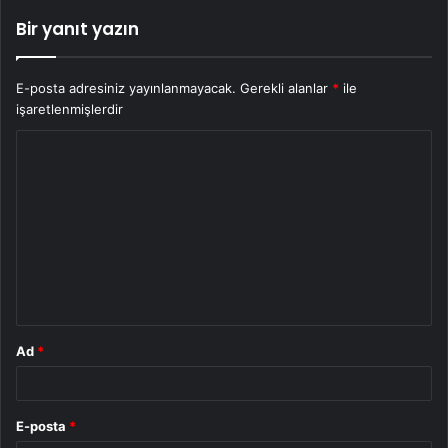
Bir yanıt yazın
E-posta adresiniz yayınlanmayacak.
Gerekli alanlar
*
ile
işaretlenmişlerdir
Y
o
r
u
m
*
Ad
*
E-posta
*