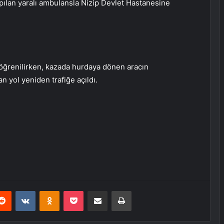
apılan yaralı ambulansla Nizip Devlet Hastanesine
öğrenilirken, kazada hurdaya dönen aracın
an yol yeniden trafiğe açıldı.
erest
Reddit
VKontakte
Odnoklassniki
Pocket
E-Posta ile paylaş
Yazdır