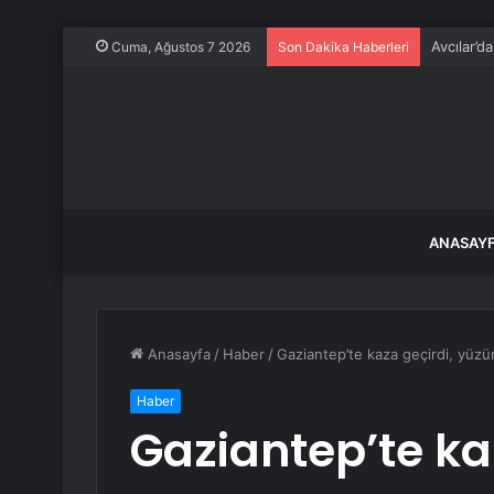
Avcılar’d
Cuma, Ağustos 7 2026
Son Dakika Haberleri
ANASAY
Anasayfa
/
Haber
/
Gaziantep’te kaza geçirdi, yüzü
Haber
Gaziantep’te ka