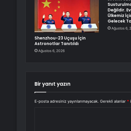
Susturul
Değildir. E
Ülkemiz İçi
Gelecek T
Ağustos 6, 
Shenzhou-23 Uçuşu İçin
Astronotlar Tanıtıldı
Ağustos 6, 2026
Bir yanıt yazın
E-posta adresiniz yayınlanmayacak.
Gerekli alanlar
*
i
Y
o
r