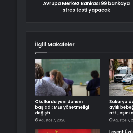
Avrupa Merkez Bankası 99 bankaya
stres testi yapacak
İlgili Makaleler
Okullarda yeni dönem
Sakarya’da
başladı: MEB yönetmeliği
aylık bebe
değişti
attı, eşini
Ağustos 7, 2026
Ağustos 7, 
Levent Üz