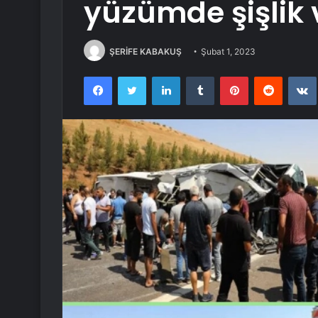
yüzümde şişlik 
ŞERİFE KABAKUŞ
Şubat 1, 2023
Facebook
Twitter
LinkedIn
Tumblr
Pinterest
Reddit