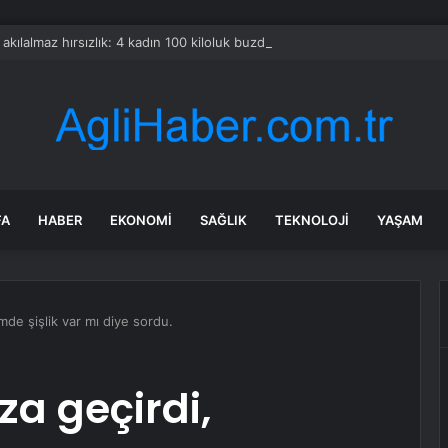
a akılalmaz hırsızlık: 4 kadın 100 kiloluk buzdolabını böyle çaldı
FA
HABER
EKONOMI
SAĞLIK
TEKNOLOJI
YAŞAM
mde şişlik var mı diye sordu.
za geçirdi,