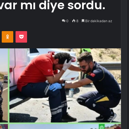
var mı diye sordu.
0
8
Bir dakikadan az
VKontakte
Odnoklassniki
Pocket