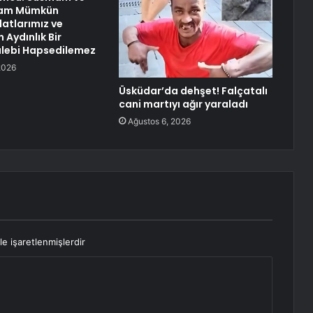
mam Mümkün
vlatlarımız ve
n Aydınlık Bir
alebi Hapsedilemez
2026
Üsküdar’da dehşet! Falçatalı
cani martıyı ağır yaraladı
Ağustos 6, 2026
le işaretlenmişlerdir