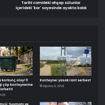
Tarihi camideki ahşap sütunlar
içerideki 'kar' sayesinde ayakta kaldı
 korkunç olay! 11
Konteyner yasak rant serbest
ği çöp konteynerine
Ağustos 6, 2026
 darbetti
2026
ümcü: Susmam ve