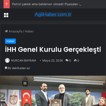
Petrol çakıldı ama beklenen olmadı! Piyasaları sarsan altın iddiası
Menü
Anasayfa
/
Haber
Haber
İHH Genel Kurulu Gerçekleşti
NURCAN BAYRAM
Mayıs 22, 2026
0
0
Bir dakikadan az