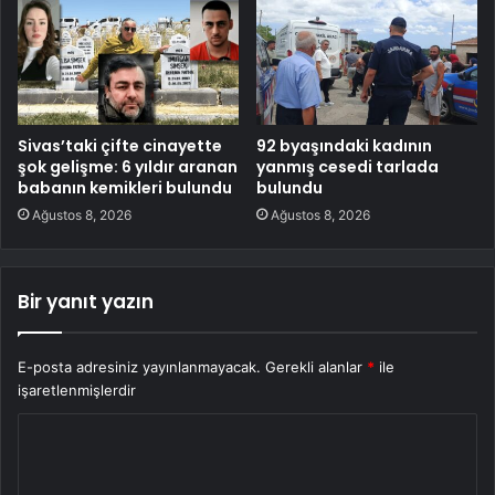
Sivas’taki çifte cinayette
92 byaşındaki kadının
şok gelişme: 6 yıldır aranan
yanmış cesedi tarlada
babanın kemikleri bulundu
bulundu
Ağustos 8, 2026
Ağustos 8, 2026
Bir yanıt yazın
E-posta adresiniz yayınlanmayacak.
Gerekli alanlar
*
ile
işaretlenmişlerdir
Y
o