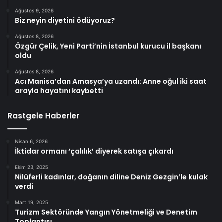
Ağustos 9, 2026
Biz neyin diyetini ödüyoruz?
Ağustos 8, 2026
Özgür Çelik, Yeni Parti’nin İstanbul kurucu il başkanı
oldu
Ağustos 8, 2026
Acı Manisa’dan Amasya’ya uzandı: Anne oğul iki saat
arayla hayatını kaybetti
Rastgele Haberler
Nisan 6, 2026
İktidar ormanı ‘çalılık’ diyerek satışa çıkardı
Ekim 23, 2025
Nilüferli kadınlar, doğanın diline Deniz Gezgin’le kulak
verdi
Mart 19, 2025
Turizm Sektöründe Yangın Yönetmeliği ve Denetim
Toplantısı