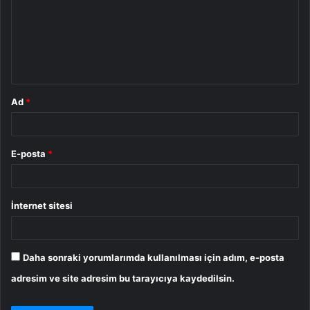
r
u
m
*
Ad
*
E-posta
*
İnternet sitesi
Daha sonraki yorumlarımda kullanılması için adım, e-posta
adresim ve site adresim bu tarayıcıya kaydedilsin.