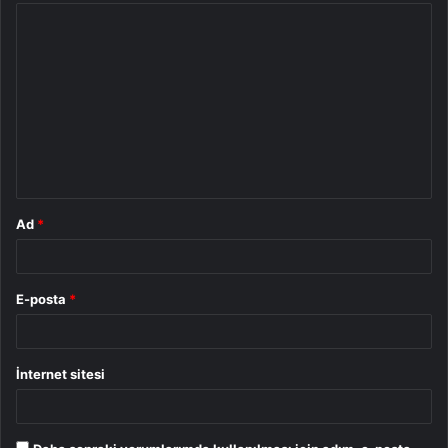
Y
o
r
u
m
*
Ad
*
E-posta
*
İnternet sitesi