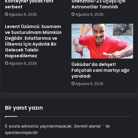
Konteyner yasak rant
Shenzhou-23 Uçuşu İçin
serbest
Astronotlar Tanıtıldı
Ağustos 6, 2026
Ağustos 6, 2026
Levent Üzümcü: Susmam
ve Susturulmam Mümkün
Değildir. Evlatlarımız ve
Ülkemiz İçin Aydınlık Bir
Gelecek Talebi
Hapsedilemez
Ağustos 6, 2026
Üsküdar’da dehşet!
Falçatalı cani martıyı ağır
yaraladı
Ağustos 6, 2026
Bir yanıt yazın
E-posta adresiniz yayınlanmayacak.
Gerekli alanlar
*
ile
işaretlenmişlerdir