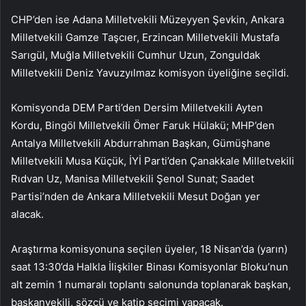
CHP’den ise Adana Milletvekili Müzeyyen Şevkin, Ankara
Milletvekili Gamze Taşcıer, Erzincan Milletvekili Mustafa
Sarıgül, Muğla Milletvekili Cumhur Uzun, Zonguldak
Milletvekili Deniz Yavuzyılmaz komisyon üyeliğine seçildi.
Komisyonda DEM Parti’den Dersim Milletvekili Ayten
Kordu, Bingöl Milletvekili Ömer Faruk Hülakü; MHP’den
Antalya Milletvekili Abdurrahman Başkan, Gümüşhane
Milletvekili Musa Küçük, İYİ Parti’den Çanakkale Milletvekili
Rıdvan Uz, Manisa Milletvekili Şenol Sunat; Saadet
Partisi’nden de Ankara Milletvekili Mesut Doğan yer
alacak.
Araştırma komisyonuna seçilen üyeler, 18 Nisan’da (yarın)
saat 13:30’da Halkla İlişkiler Binası Komisyonlar Bloku’nun
alt zemin 1 numaralı toplantı salonunda toplanarak başkan,
başkanvekili, sözcü ve katip seçimi yapacak.