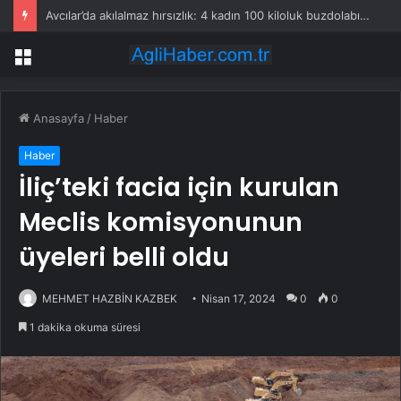
Avcılar’da akılalmaz hırsızlık: 4 kadın 100 kiloluk buzdolabını böyle çaldı
Menü
Anasayfa
/
Haber
Haber
İliç’teki facia için kurulan
Meclis komisyonunun
üyeleri belli oldu
MEHMET HAZBİN KAZBEK
Nisan 17, 2024
0
0
1 dakika okuma süresi