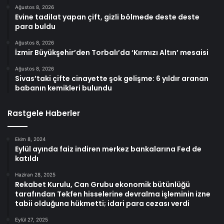
Ağustos 8, 2026
Evine tadilat yapan çift, gizli bölmede deste deste
para buldu
Ağustos 8, 2026
İzmir Büyükşehir’den Torbalı’da ‘Kırmızı Altın’ mesaisi
Ağustos 8, 2026
Sivas’taki çifte cinayette şok gelişme: 6 yıldır aranan
babanın kemikleri bulundu
Rastgele Haberler
Ekim 8, 2024
Eylül ayında faiz indiren merkez bankalarına Fed de
katıldı
Haziran 28, 2025
Rekabet Kurulu, Can Grubu ekonomik bütünlüğü
tarafından Tekfen hisselerine devralma işleminin izne
tabii olduğuna hükmetti; idari para cezası verdi
Eylül 27, 2025