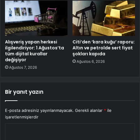
Alışveriş yapan herkesi
Citi’den ‘kara kuğu’ raporu:
ilgilendiriyor: 1 Ağustos’ta
Altın ve petrolde sert fiyat
tüm dijital kurallar
şokları kapıda
değişiyor
Ağustos 6, 2026
Ağustos 7, 2026
Bir yanıt yazın
E-posta adresiniz yayınlanmayacak.
Gerekli alanlar
*
ile
işaretlenmişlerdir
Y
o