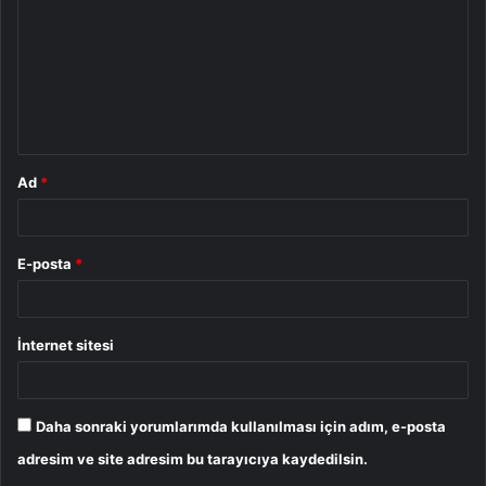
r
u
m
*
Ad
*
E-posta
*
İnternet sitesi
Daha sonraki yorumlarımda kullanılması için adım, e-posta
adresim ve site adresim bu tarayıcıya kaydedilsin.