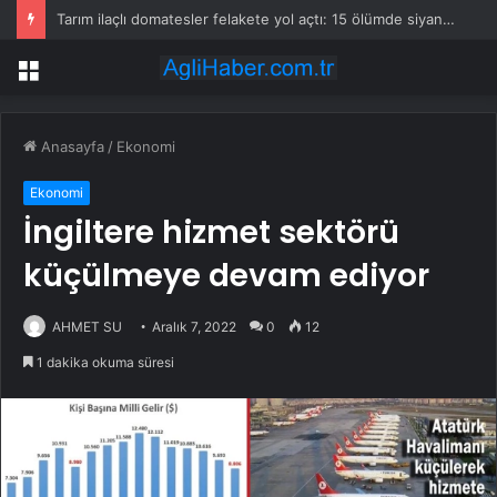
Evine tadilat yapan çift, gizli bölmede deste deste para buldu
Menü
Anasayfa
/
Ekonomi
Ekonomi
İngiltere hizmet sektörü
küçülmeye devam ediyor
AHMET SU
Aralık 7, 2022
0
12
1 dakika okuma süresi