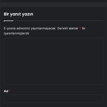
Bir yanıt yazın
E-posta adresiniz yayınlanmayacak.
Gerekli alanlar
*
ile
işaretlenmişlerdir
Y
o
r
u
m
*
Ad
*