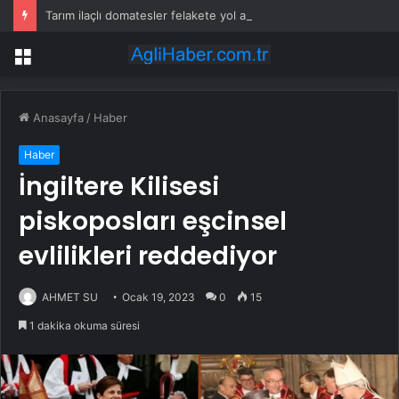
Tarım ilaçlı domatesler felakete yol açtı: 15 ölümde siyanür izine rastlandı
Menü
Anasayfa
/
Haber
Haber
İngiltere Kilisesi
piskoposları eşcinsel
evlilikleri reddediyor
AHMET SU
Ocak 19, 2023
0
15
1 dakika okuma süresi