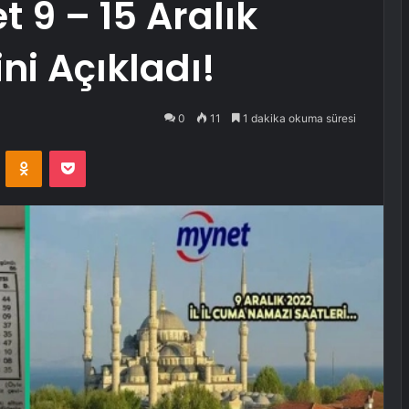
t 9 – 15 Aralık
ni Açıkladı!
0
11
1 dakika okuma süresi
VKontakte
Odnoklassniki
Pocket