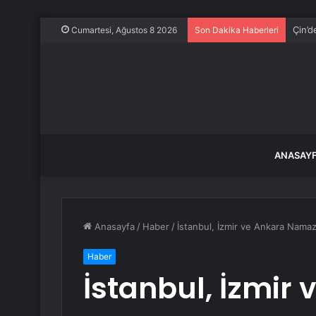
Çin’d
Cumartesi, Ağustos 8 2026
Son Dakika Haberleri
ANASAY
Anasayfa
/
Haber
/
İstanbul, İzmir ve Ankara Namaz 
Haber
İstanbul, İzmir