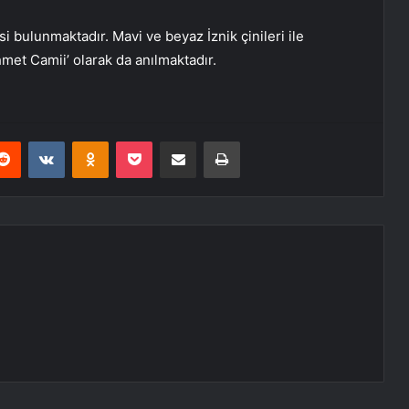
i bulunmaktadır. Mavi ve beyaz İznik çinileri ile
met Camii’ olarak da anılmaktadır.
erest
Reddit
VKontakte
Odnoklassniki
Pocket
E-Posta ile paylaş
Yazdır