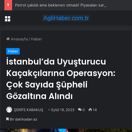
Petrol çakıldı ama beklenen olmadı! Piyasaları sarsan altın iddiası
Menü
Anasayfa
/
Haber
Haber
İstanbul’da Uyuşturucu
Kaçakçılarına Operasyon:
Çok Sayıda Şüpheli
Gözaltına Alındı
ŞERİFE KABAKUŞ
Eylül 19, 2023
0
14
Bir dakikadan az