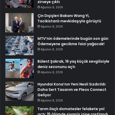
zirveye çıktı
Ağustos 8, 2026
Çin Dışişleri Bakanı Wang Yi,
Tacikistanlı mevkidaşıyla görüştü
Ağustos 8, 2026
MTV’nin ödemelerinde bugün son gün:
Ödemeyene gecikme faizi yağacak!
Ağustos 8, 2026
Bülent Şakrak, 16 yaş küçük sevgilisiyle
deniz sezonunu açtı
Ağustos 8, 2026
Hyundai Kona’nın Yeni Nesli Sızdırıldı:
Daha Sert Tasarım ve Pleos Connect
Geliyor
Ağustos 8, 2026
Tarım ilaçlı domatesler felakete yol
açtı: 15 ölümde siyanür izine rastlandı