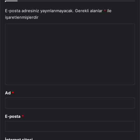
E-posta adresiniz yayınlanmayacak.
Gerekli alanlar
*
ile
işaretlenmişlerdir
Y
o
r
u
m
*
Ad
*
E-posta
*
İnternet sitesi