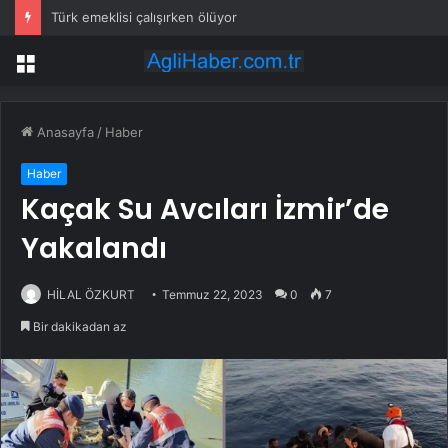
Türk emeklisi çalışırken ölüyor
Menü
Anasayfa
/
Haber
Haber
Kaçak Su Avcıları İzmir’de
Yakalandı
HİLAL ÖZKURT
Temmuz 22, 2023
0
7
Bir dakikadan az