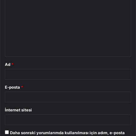
Y
o
r
u
m
*
Ad
*
E-posta
*
İnternet sitesi
Daha sonraki yorumlarımda kullanılması için adım, e-posta