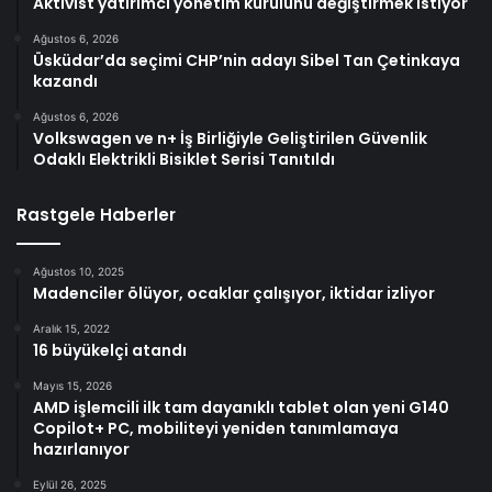
Aktivist yatırımcı yönetim kurulunu değiştirmek istiyor
Ağustos 6, 2026
Üsküdar’da seçimi CHP’nin adayı Sibel Tan Çetinkaya
kazandı
Ağustos 6, 2026
Volkswagen ve n+ İş Birliğiyle Geliştirilen Güvenlik
Odaklı Elektrikli Bisiklet Serisi Tanıtıldı
Rastgele Haberler
Ağustos 10, 2025
Madenciler ölüyor, ocaklar çalışıyor, iktidar izliyor
Aralık 15, 2022
16 büyükelçi atandı
Mayıs 15, 2026
AMD işlemcili ilk tam dayanıklı tablet olan yeni G140
Copilot+ PC, mobiliteyi yeniden tanımlamaya
hazırlanıyor
Eylül 26, 2025