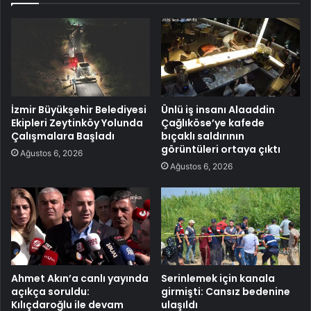
İzmir Büyükşehir Belediyesi
Ünlü iş insanı Alaaddin
Ekipleri Zeytinköy Yolunda
Çağlıköse’ye kafede
Çalışmalara Başladı
bıçaklı saldırının
görüntüleri ortaya çıktı
Ağustos 6, 2026
Ağustos 6, 2026
Ahmet Akın’a canlı yayında
Serinlemek için kanala
açıkça soruldu:
girmişti: Cansız bedenine
Kılıçdaroğlu ile devam
ulaşıldı