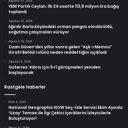
Ağustos 10, 2026
YENİ Partili Ceylan: İlk 24 saatte 113,8 milyon lira bağış
toplandı
Ağustos 10, 2026
Eğirdir Barla köyündeki orman yangını söndürüldü,
soğutma çalışmaları sürüyor
Ağustos 10, 2026
Ozan Güven’den yıllar sonra gelen “Aşk-ı Memnu”
itirafı! Behlül rolünü neden reddettiğini açıkladı
Ağustos 9, 2026
Guterres: Kıbrıs için 5+1 görüşmeleri yeniden
başlayacak
Rastgele Haberler
Ekim 4, 2025
National Geographic NOW Seç-İzle Servisi Ekim Ayında
‘Uzay’ Teması ile İlgi Çekici İçeriklerini İzleyicilerle
Buluşturuyor!
Mayıs 14, 2026