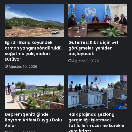
Eğirdir Barla köyündeki
Guterres: Kıbrıs için 5+1
orman yangını söndürüldü,
görüşmeleri yeniden
soğutma çalışmaları
başlayacak
sürüyor
Ağustos 9, 2026
Ağustos 10, 2026
Deprem Şehitliğinde
Halk plajında şezlong
Bayram Arifesi Duygu Dolu
gerginliği: İşletmeci
Anlar
tatilcilerin üzerine kürekle
kum fırlattı