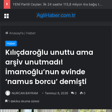
YENİ Partili Ceylan: İlk 24 saatte 113,8 milyon lira bağış toplandı
Menü
Anasayfa
/
Haber
Haber
Kılıçdaroğlu unuttu ama
arşiv unutmadı!
İmamoğlu’nun evinde
‘namus borcu’ demişti
NURCAN BAYRAM
Temmuz 6, 2026
0
0
1 dakika okuma süresi