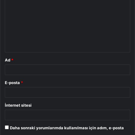
o
r
u
m
*
Ad
*
E-posta
*
İnternet sitesi
Daha sonraki yorumlarımda kullanılması için adım, e-posta