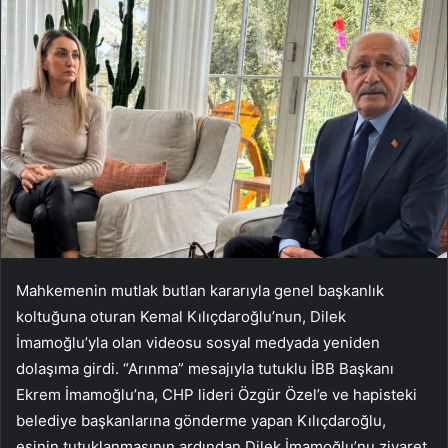
Mahkemenin mutlak butlan kararıyla genel başkanlık
koltuğuna oturan Kemal Kılıçdaroğlu’nun, Dilek
İmamoğlu’yla olan videosu sosyal medyada yeniden
dolaşıma girdi. “Arınma” mesajıyla tutuklu İBB Başkanı
Ekrem İmamoğlu’na, CHP lideri Özgür Özel’e ve hapisteki
belediye başkanlarına gönderme yapan Kılıçdaroğlu,
eşinin tutuklanmasının ardından Dilek İmamoğlu’nu ziyaret