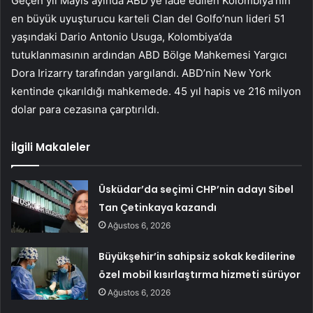
Geçen yıl Mayıs ayında ABD’ye iade edilen Kolombiya’nın
en büyük uyuşturucu karteli Clan del Golfo’nun lideri 51
yaşındaki Dario Antonio Usuga, Kolombiya’da
tutuklanmasının ardından ABD Bölge Mahkemesi Yargıcı
Dora Irizarry tarafından yargılandı. ABD’nin New York
kentinde çıkarıldığı mahkemede. 45 yıl hapis ve 216 milyon
dolar para cezasına çarptırıldı.
İlgili Makaleler
Üsküdar’da seçimi CHP’nin adayı Sibel
Tan Çetinkaya kazandı
Ağustos 6, 2026
Büyükşehir’in sahipsiz sokak kedilerine
özel mobil kısırlaştırma hizmeti sürüyor
Ağustos 6, 2026