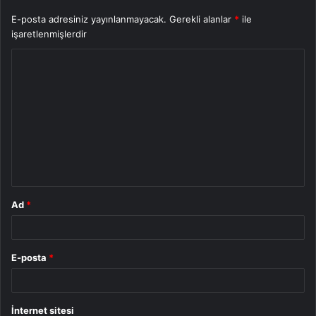
E-posta adresiniz yayınlanmayacak.
Gerekli alanlar
*
ile
işaretlenmişlerdir
Y
o
r
u
m
*
Ad
*
E-posta
*
İnternet sitesi