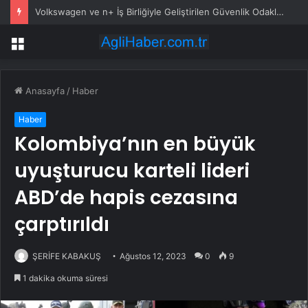
Volkswagen ve n+ İş Birliğiyle Geliştirilen Güvenlik Odaklı Elektrikli Bisiklet Serisi Tanıtıldı
Menü
Anasayfa
/
Haber
Haber
Kolombiya’nın en büyük
uyuşturucu karteli lideri
ABD’de hapis cezasına
çarptırıldı
ŞERİFE KABAKUŞ
Ağustos 12, 2023
0
9
1 dakika okuma süresi