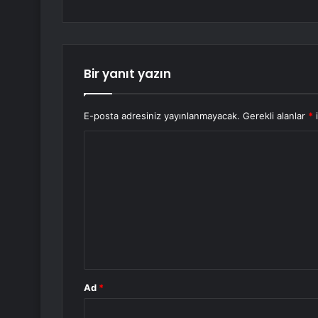
Bir yanıt yazın
E-posta adresiniz yayınlanmayacak.
Gerekli alanlar
*
i
Y
o
r
u
m
*
Ad
*