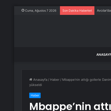
Avcılar’d
Cuma, Ağustos 7 2026
Son Dakika Haberleri
ANASAY
Anasayfa
/
Haber
/
Mbappe’nin attığı gollerle Dani
yükseldi
Haber
Mbappe’nin attı