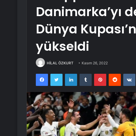
Danimarka’yı de
Dünya Kupası’n
yükseldi
HİLAL ÖZKURT
Kasım 26, 2022
Facebook
Twitter
LinkedIn
Tumblr
Pinterest
Reddit