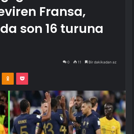
viren Fransa,
da son 16 turuna
0
11
Bir dakikadan az
VKontakte
Odnoklassniki
Pocket