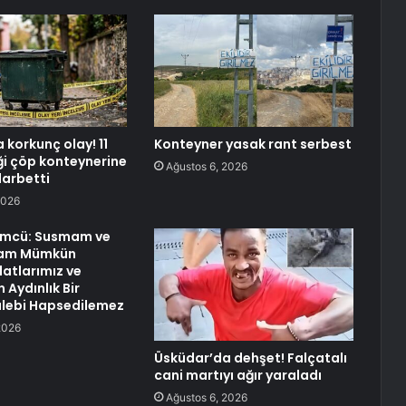
 korkunç olay! 11
Konteyner yasak rant serbest
ği çöp konteynerine
Ağustos 6, 2026
 darbetti
2026
ümcü: Susmam ve
mam Mümkün
vlatlarımız ve
n Aydınlık Bir
alebi Hapsedilemez
2026
Üsküdar’da dehşet! Falçatalı
cani martıyı ağır yaraladı
Ağustos 6, 2026