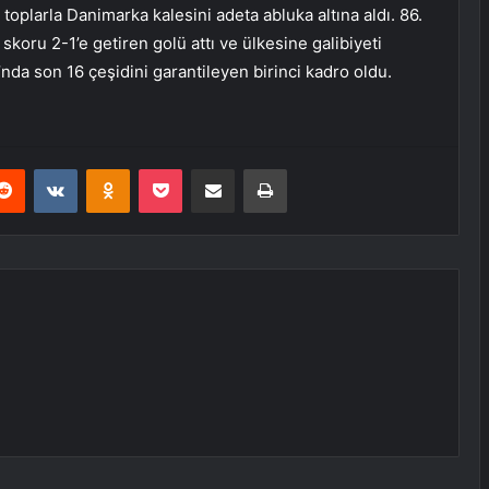
oplarla Danimarka kalesini adeta abluka altına aldı. 86.
oru 2-1’e getiren golü attı ve ülkesine galibiyeti
nda son 16 çeşidini garantileyen birinci kadro oldu.
erest
Reddit
VKontakte
Odnoklassniki
Pocket
E-Posta ile paylaş
Yazdır