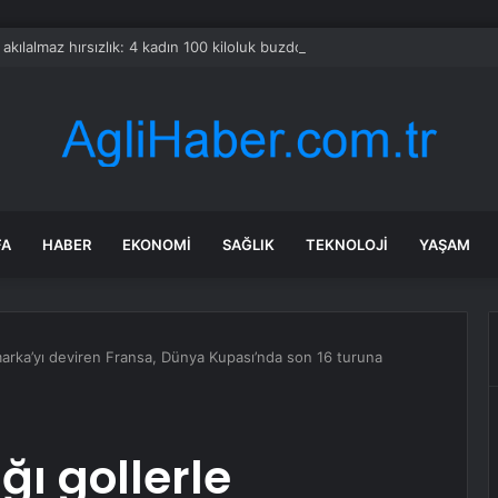
a akılalmaz hırsızlık: 4 kadın 100 kiloluk buzdolabını böyle çaldı
FA
HABER
EKONOMI
SAĞLIK
TEKNOLOJI
YAŞAM
marka’yı deviren Fransa, Dünya Kupası’nda son 16 turuna
ğı gollerle