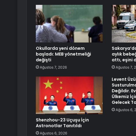
Okullarda yeni dönem
Sakarya’da
başladı: MEB yönetmeliği
aylık bebe
değişti
attı, eşini
Ağustos 7, 2026
Ağustos 7, 
Levent Üz
Susturul
Değildir. E
Ülkemiz İçi
Gelecek T
Ağustos 6, 
Shenzhou-23 Uçuşu İçin
Astronotlar Tanıtıldı
Ağustos 6, 2026