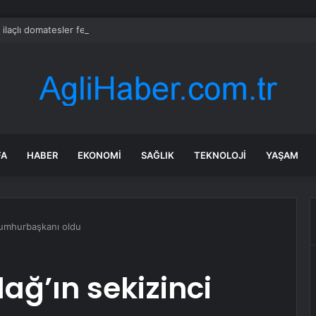
 ilaçlı domatesler felakete yol açtı: 15 ölümde siyanür izine rastlandı
FA
HABER
EKONOMI
SAĞLIK
TEKNOLOJI
YAŞAM
 cumhurbaşkanı oldu
ağ’ın sekizinci