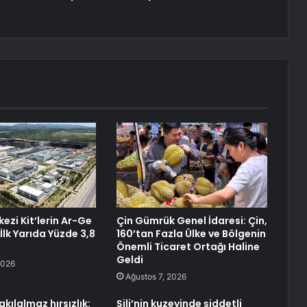
ezi Kit’lerin Ar-Ge
Çin Gümrük Genel İdaresi: Çin,
 İlk Yarıda Yüzde 3,8
160’tan Fazla Ülke ve Bölgenin
Önemli Ticaret Ortağı Haline
Geldi
2026
Ağustos 7, 2026
akılalmaz hırsızlık:
Şili’nin kuzeyinde şiddetli