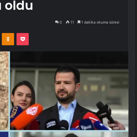
 oldu
0
11
1 dakika okuma süresi
VKontakte
Odnoklassniki
Pocket