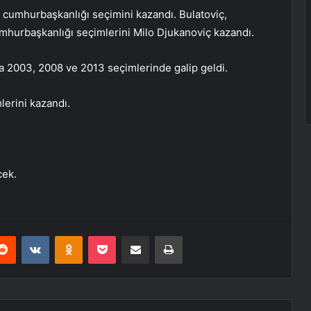
k cumhurbaşkanlığı seçimini kazandı. Bulatoviç,
cumhurbaşkanlığı seçimlerini Milo Djukanoviç kazandı.
a 2003, 2008 ve 2013 seçimlerinde galip geldi.
erini kazandı.
cek.
erest
Reddit
VKontakte
Odnoklassniki
Pocket
E-Posta ile paylaş
Yazdır