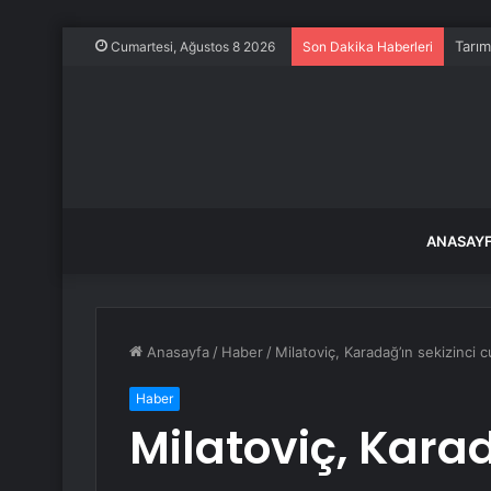
Tarım
Cumartesi, Ağustos 8 2026
Son Dakika Haberleri
ANASAY
Anasayfa
/
Haber
/
Milatoviç, Karadağ’ın sekizinci
Haber
Milatoviç, Karad