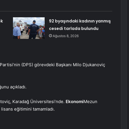
ok
92 byaşındaki kadının yanmış
cesedi tarlada bulundu
Ağustos 8, 2026
 Partisi’nin (DPS) görevdeki Başkanı Milo Djukanoviç
unu açıkladı.
atoviç, Karadağ Üniversitesi’nde.
Ekonomi
Mezun
lisans eğitimini tamamladı.