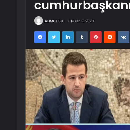
cumhurbaşkanı
AHMET SU
Nisan 3, 2023
Facebook
Twitter
LinkedIn
Tumblr
Pinterest
Reddit