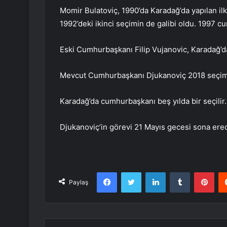
Momir Bulatoviç, 1990’da Karadağ’da yapılan il
1992’deki ikinci seçimin de galibi oldu. 1997 
Eski Cumhurbaşkanı Filip Vujanovic, Karadağ’d
Mevcut Cumhurbaşkanı Djukanoviç 2018 seçiml
Karadağ’da cumhurbaşkanı beş yılda bir seçilir.
Djukanoviç’in görevi 21 Mayıs gecesi sona ere
Facebook
Twitter
LinkedIn
Tumblr
Pint
Paylaş