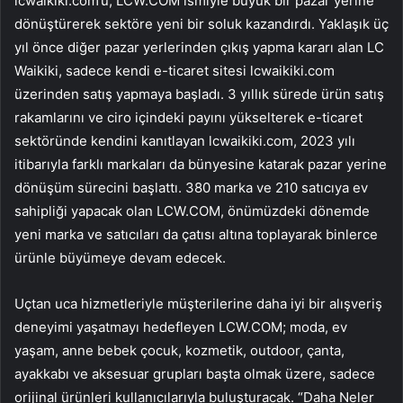
lcwaikiki.com’u, LCW.COM ismiyle büyük bir pazar yerine
dönüştürerek sektöre yeni bir soluk kazandırdı. Yaklaşık üç
yıl önce diğer pazar yerlerinden çıkış yapma kararı alan LC
Waikiki, sadece kendi e-ticaret sitesi lcwaikiki.com
üzerinden satış yapmaya başladı. 3 yıllık sürede ürün satış
rakamlarını ve ciro içindeki payını yükselterek e-ticaret
sektöründe kendini kanıtlayan lcwaikiki.com, 2023 yılı
itibarıyla farklı markaları da bünyesine katarak pazar yerine
dönüşüm sürecini başlattı. 380 marka ve 210 satıcıya ev
sahipliği yapacak olan LCW.COM, önümüzdeki dönemde
yeni marka ve satıcıları da çatısı altına toplayarak binlerce
ürünle büyümeye devam edecek.
Uçtan uca hizmetleriyle müşterilerine daha iyi bir alışveriş
deneyimi yaşatmayı hedefleyen LCW.COM; moda, ev
yaşam, anne bebek çocuk, kozmetik, outdoor, çanta,
ayakkabı ve aksesuar grupları başta olmak üzere, sadece
orijinal ürünleri kullanıcılarıyla buluşturacak. “Daha Neler