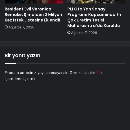
Resident Evil Veronica
PLI Oto Yan Sanayi
Remake, Şimdiden 2 Milyon
Programı Kapsamında En
Kez İstek Listesine Eklendi!
Çok Üretim Tesisi
Maharashtra’da Kuruldu
Ağustos 7, 2026
Ağustos 7, 2026
Bir yanıt yazın
E-posta adresiniz yayınlanmayacak.
Gerekli alanlar
*
ile
işaretlenmişlerdir
Y
o
r
u
m