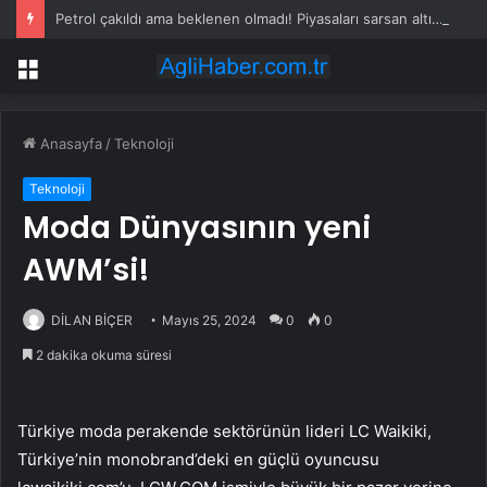
Petrol çakıldı ama beklenen olmadı! Piyasaları sarsan altın iddiası
Menü
Anasayfa
/
Teknoloji
Teknoloji
Moda Dünyasının yeni
AWM’si!
DİLAN BİÇER
Mayıs 25, 2024
0
0
2 dakika okuma süresi
Türkiye moda perakende sektörünün lideri LC Waikiki,
Türkiye’nin monobrand’deki en güçlü oyuncusu