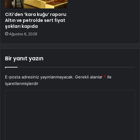
Citi’den ‘kara kuğu’ raporu:
Altın ve petrolde sert fiyat
şokları kapıda
Ağustos 6, 2026
Bir yanıt yazın
E-posta adresiniz yayınlanmayacak.
Gerekli alanlar
*
ile
işaretlenmişlerdir
Y
o
r
u
m