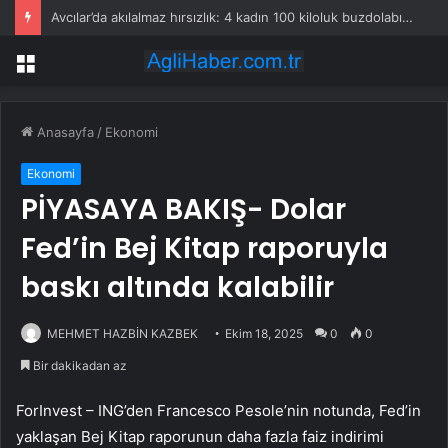
Avcılar’da akılalmaz hırsızlık: 4 kadın 100 kiloluk buzdolabını böyle çaldı
Menü
Anasayfa
/
Ekonomi
Ekonomi
PİYASAYA BAKIŞ- Dolar
Fed’in Bej Kitap raporuyla
baskı altında kalabilir
MEHMET HAZBİN KAZBEK
Ekim 18, 2025
0
0
Bir dakikadan az
ForInvest – ING’den Francesco Pesole’nin notunda, Fed’in
yaklaşan Bej Kitap raporunun daha fazla faiz indirimi