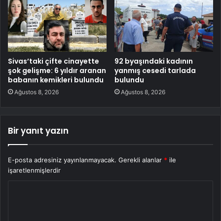
Sivas’taki çifte cinayette
92 byaşındaki kadının
şok gelişme: 6 yıldır aranan
yanmış cesedi tarlada
babanın kemikleri bulundu
bulundu
Ağustos 8, 2026
Ağustos 8, 2026
Bir yanıt yazın
E-posta adresiniz yayınlanmayacak.
Gerekli alanlar
*
ile
işaretlenmişlerdir
Y
o
r