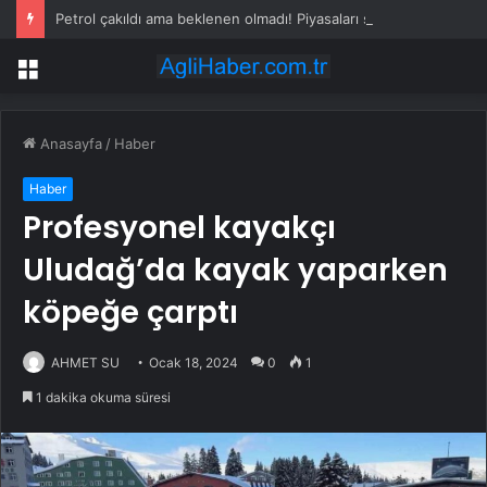
Petrol çakıldı ama beklenen olmadı! Piyasaları sarsan altın iddiası
Menü
Anasayfa
/
Haber
Haber
Profesyonel kayakçı
Uludağ’da kayak yaparken
köpeğe çarptı
AHMET SU
Ocak 18, 2024
0
1
1 dakika okuma süresi