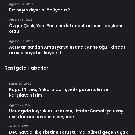
Ağustos 9, 2026
Biz neyin diyetini ödüyoruz?
Ağustos 8, 2026
Özgür Çelik, Yeni Parti’nin İstanbul kurucu il başkanı
oldu
Ağustos 8, 2026
Acı Manisa’dan Amasya’ya uzandı: Anne oğul iki saat
arayla hayatını kaybetti
Rastgele Haberler
Kasım 30, 2025
Papa 14. Leo, Ankara’da! İşte ilk görüntüler ve
karşılayan isim
Ağustos 7, 2025
Ucuz gıda kuyrukları uzarken, iktidar Somali’ye uzay
üssü kurma hayalinin peşinde
Aralık 5, 2025
Dev havacılık şirketine soruşturma! Süresi geçen uçak