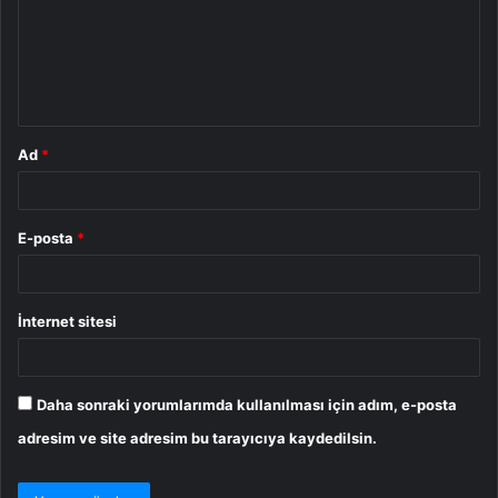
u
m
*
Ad
*
E-posta
*
İnternet sitesi
Daha sonraki yorumlarımda kullanılması için adım, e-posta
adresim ve site adresim bu tarayıcıya kaydedilsin.