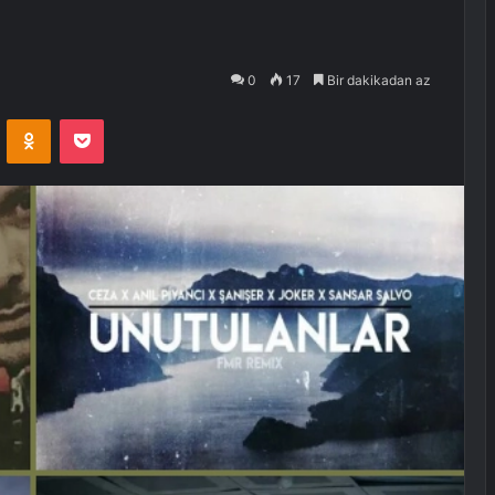
0
17
Bir dakikadan az
VKontakte
Odnoklassniki
Pocket