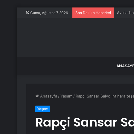
Avcılar’d
Cuma, Ağustos 7 2026
Son Dakika Haberleri
ANASAY
Anasayfa
/
Yaşam
/
Rapçi Sansar Salvo intihara teş
Yaşam
Rapçi Sansar Sa