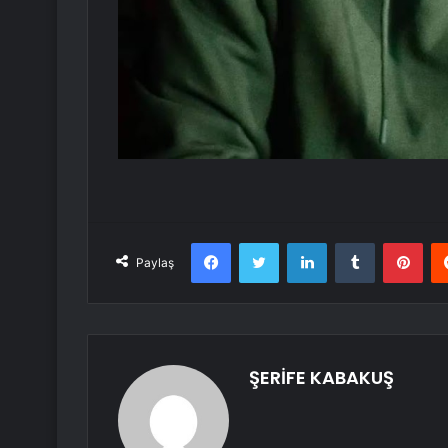
Facebook
Twitter
LinkedIn
Tumblr
Pint
Paylaş
ŞERİFE KABAKUŞ