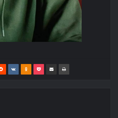
erest
Reddit
VKontakte
Odnoklassniki
Pocket
E-Posta ile paylaş
Yazdır