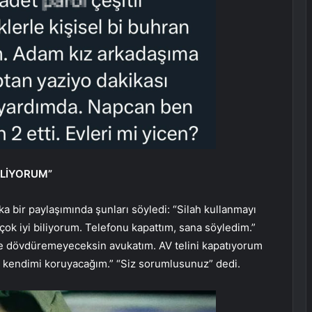
İLİYORUM”
ka bir paylaşımında şunları söyledi: “Silah kullanmayı
k iyi biliyorum. Telefonu kapattım, sana söyledim.”
ye dövdüremeyeceksin avukatım. AV telini kapatıyorum
n kendimi koruyacağım.” “Siz sorumlusunuz” dedi.