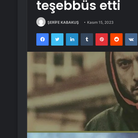
teşebbüs etti
ŞERİFE KABAKUŞ
Kasım 15, 2023
Facebook
Twitter
LinkedIn
Tumblr
Pinterest
Reddit