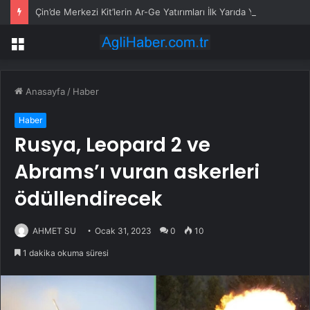
Çin’de Merkezi Kit’lerin Ar-Ge Yatırımları İlk Yarıda Yüzde 3,8 Arttı
Menü
Anasayfa
/
Haber
Haber
Rusya, Leopard 2 ve
Abrams’ı vuran askerleri
ödüllendirecek
AHMET SU
Ocak 31, 2023
0
10
1 dakika okuma süresi