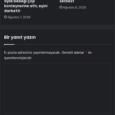
aylık bebeği çöp
serbest
konteynerine attı, eşini
Ağustos 6, 2026
darbetti
Ağustos 7, 2026
Bir yanıt yazın
E-posta adresiniz yayınlanmayacak.
Gerekli alanlar
*
ile
işaretlenmişlerdir
Y
o
r
u
m
*