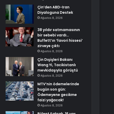
Çin’den ABD-Iran
Diyaloguna Destek
Ağustos 8, 2026
38 yıldır satmamasının
bir sebebi vardı…
Buffett’ın ‘favori hissesi’
zirveye çıktı
Ağustos 8, 2026
Çin Dışişleri Bakanı
Wang Yi, Tacikistanlı
mevkidaşıyla görüştü
Ağustos 8, 2026
MTV’nin ödemelerinde
bugün son gün:
Ödemeyene gecikme
faizi yağacak!
Ağustos 8, 2026
Bülent Şakrak, 16 yaş