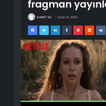
fragman yayınl
AHMET SU
Ocak 14, 2023
Facebook
Twitter
LinkedIn
Tumblr
Pinterest
Reddit