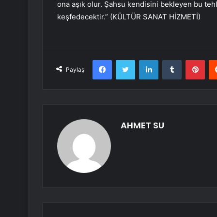
ona aşık olur. Şahsu kendisini bekleyen bu te
keşfedecektir.” (KÜLTÜR SANAT HİZMETİ)
Facebook
Twitter
LinkedIn
Tumblr
Pint
Paylaş
AHMET SU