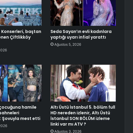
 Konserleri, baştan
Seda Sayan’ın evli kadınlara
enen Çiftlikköy
yaptığı uyarı infial yarattı
Ağustos 5, 2026
2026
çocuğuna hamile
Altı Üstü İstanbul 5. bölüm full
sahneleri
HD nereden izlenir, Altı Üstü
: Şovuyla mest etti
İstanbul SON BÖLÜM izleme
linki var mı ATV ?
2026
Ağustos 3, 2026