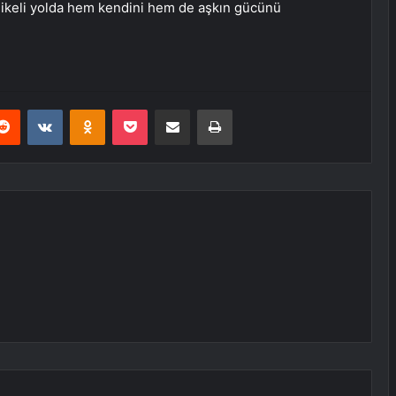
hlikeli yolda hem kendini hem de aşkın gücünü
erest
Reddit
VKontakte
Odnoklassniki
Pocket
E-Posta ile paylaş
Yazdır