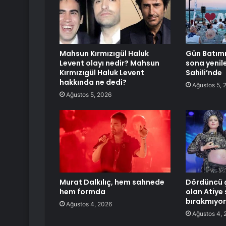
Mahsun Kırmızıgül Haluk
Gün Batımı
Levent olayı nedir? Mahsun
sona yenil
Kırmızıgül Haluk Levent
Sahili’nde
hakkında ne dedi?
Ağustos 5, 
Ağustos 5, 2026
Murat Dalkılıç, hem sahnede
Dördüncü 
hem formda
olan Atiye 
bırakmıyor
Ağustos 4, 2026
Ağustos 4, 