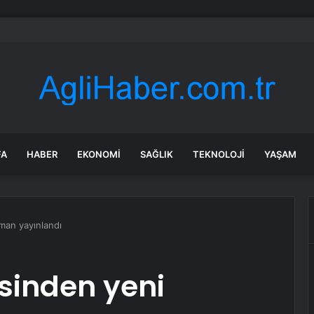
kıldı ama beklenen olmadı! Piyasaları sarsan altın iddiası
FA
HABER
EKONOMI
SAĞLIK
TEKNOLOJI
YAŞAM
man yayınlandı
sinden yeni