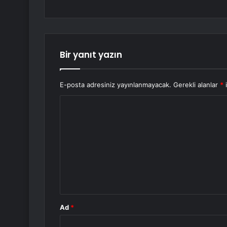
Bir yanıt yazın
E-posta adresiniz yayınlanmayacak.
Gerekli alanlar
*
i
Y
o
r
u
m
*
Ad
*