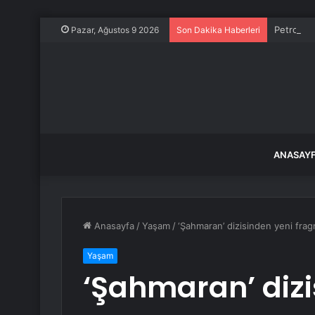
Petrol ça
Pazar, Ağustos 9 2026
Son Dakika Haberleri
ANASAY
Anasayfa
/
Yaşam
/
‘Şahmaran’ dizisinden yeni frag
Yaşam
‘Şahmaran’ dizi