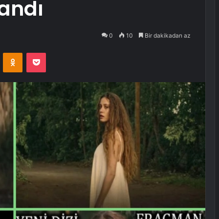
andı
0
10
Bir dakikadan az
VKontakte
Odnoklassniki
Pocket