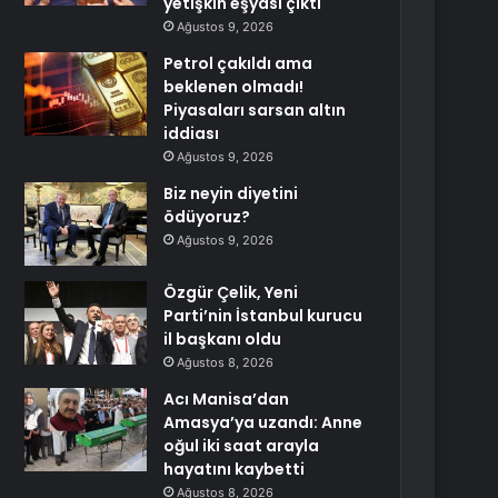
yetişkin eşyası çıktı
Ağustos 9, 2026
Petrol çakıldı ama
beklenen olmadı!
Piyasaları sarsan altın
iddiası
Ağustos 9, 2026
Biz neyin diyetini
ödüyoruz?
Ağustos 9, 2026
Özgür Çelik, Yeni
Parti’nin İstanbul kurucu
il başkanı oldu
Ağustos 8, 2026
Acı Manisa’dan
Amasya’ya uzandı: Anne
oğul iki saat arayla
hayatını kaybetti
Ağustos 8, 2026