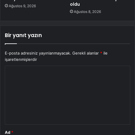
oldu
Ağustos 9, 2026
Ağustos 8, 2026
Bir yanıt yazın
E-posta adresiniz yayınlanmayacak.
Gerekli alanlar
*
ile
işaretlenmişlerdir
Y
o
r
u
m
*
Ad
*