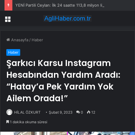
YENİ Partili Ceylan: İlk 24 saatte 113,8 milyon lira bağış toplandı
Menü
Anasayfa
/
Haber
Haber
Şarkıcı Karsu Instagram
Hesabından Yardım Aradı:
“Hatay’a Pek Yardım Yok
Ailem Orada!”
HİLAL ÖZKURT
Şubat 9, 2023
0
12
1 dakika okuma süresi