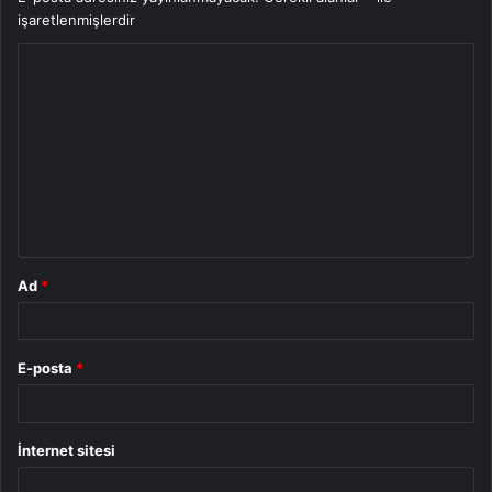
işaretlenmişlerdir
Y
o
r
u
m
*
Ad
*
E-posta
*
İnternet sitesi