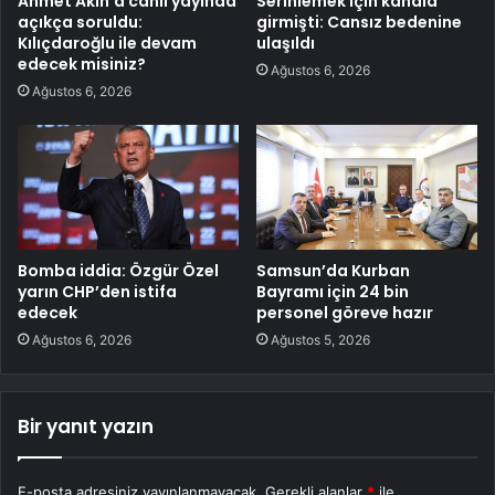
Ahmet Akın’a canlı yayında
Serinlemek için kanala
açıkça soruldu:
girmişti: Cansız bedenine
Kılıçdaroğlu ile devam
ulaşıldı
edecek misiniz?
Ağustos 6, 2026
Ağustos 6, 2026
Bomba iddia: Özgür Özel
Samsun’da Kurban
yarın CHP’den istifa
Bayramı için 24 bin
edecek
personel göreve hazır
Ağustos 6, 2026
Ağustos 5, 2026
Bir yanıt yazın
E-posta adresiniz yayınlanmayacak.
Gerekli alanlar
*
ile