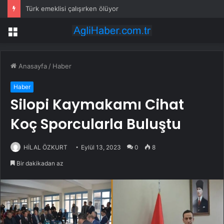
Türk emeklisi çalışırken ölüyor
Menü
Anasayfa
/
Haber
Haber
Silopi Kaymakamı Cihat
Koç Sporcularla Buluştu
HİLAL ÖZKURT
Eylül 13, 2023
0
8
Bir dakikadan az