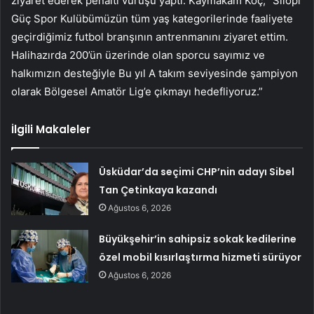
ziyaret ederek penaltı vuruşu yaptı. Kaymakam Koç, “Silopi
Güç Spor Kulübümüzün tüm yaş kategorilerinde faaliyete
geçirdiğimiz futbol branşının antrenmanını ziyaret ettim.
Halihazırda 200’ün üzerinde olan sporcu sayımız ve
halkımızın desteğiyle Bu yıl A takım seviyesinde şampiyon
olarak Bölgesel Amatör Lig’e çıkmayı hedefliyoruz.”
İlgili Makaleler
Üsküdar’da seçimi CHP’nin adayı Sibel
Tan Çetinkaya kazandı
Ağustos 6, 2026
Büyükşehir’in sahipsiz sokak kedilerine
özel mobil kısırlaştırma hizmeti sürüyor
Ağustos 6, 2026