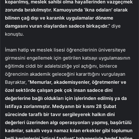
koparılmış, meslek sahibi olma hayallerinden vazgeçmek
zorunda bırakılmıştır. Kamuoyunda ‘ikna odaları’ olarak
bilinen çağ dışı ve karanlık uygulamalar döneme
damgasını vuran olaylardan sadece birkaçıdır.”
diye
konuştu.
İmam hatip ve meslek lisesi öğrencilerinin üniversiteye
girmesini engellemek için getirilen katsayı uygulamasının
eğitimde ciddi bir adaletsizliğe yol açtığını, binlerce
öğrencinin akademik geleceğini kararttığını vurgulayan
Bayraktar,
“Memurlar, akademisyenler, öğretmenler ve
özel sektörde çalışan pek çok insan sadece dini
değerlerine bağlı oldukları için işlerinden edilmiş ya da
istifaya zorlanmıştır. Medyanın bir kısmı 28 Şubat
sürecinde taraflı bir tavır sergileyerek halkın dini
değerleri üzerinden algı operasyonları yapmış, başörtülü
kadınlar, sakallı veya namaz kılan erkekler gibi toplumun
belli kesimlerini ‘irticai faaliyet’ bahanesiyle hedef haline