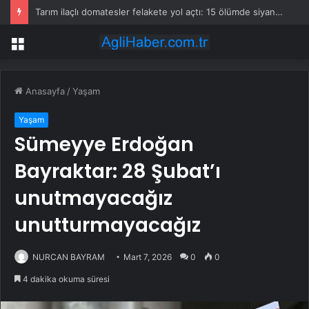
Tarım ilaçlı domatesler felakete yol açtı: 15 ölümde siyanür izine rastlandı
Menü
Anasayfa
/
Yaşam
Yaşam
Sümeyye Erdoğan
Bayraktar: 28 Şubat’ı
unutmayacağız
unutturmayacağız
NURCAN BAYRAM
Mart 7, 2026
0
0
4 dakika okuma süresi