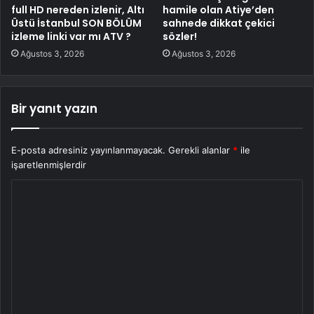
full HD nereden izlenir, Altı
hamile olan Atiye’den
Üstü İstanbul SON BÖLÜM
sahnede dikkat çekici
izleme linki var mı ATV ?
sözler!
Ağustos 3, 2026
Ağustos 3, 2026
Bir yanıt yazın
E-posta adresiniz yayınlanmayacak.
Gerekli alanlar
*
ile
işaretlenmişlerdir
Y
o
r
u
m
*