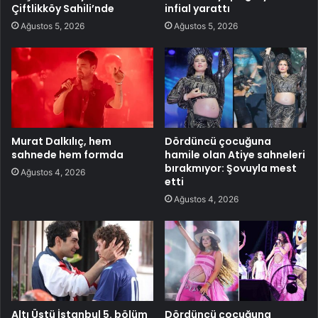
Çiftlikköy Sahili’nde
infial yarattı
Ağustos 5, 2026
Ağustos 5, 2026
Murat Dalkılıç, hem
Dördüncü çocuğuna
sahnede hem formda
hamile olan Atiye sahneleri
bırakmıyor: Şovuyla mest
Ağustos 4, 2026
etti
Ağustos 4, 2026
Altı Üstü İstanbul 5. bölüm
Dördüncü çocuğuna