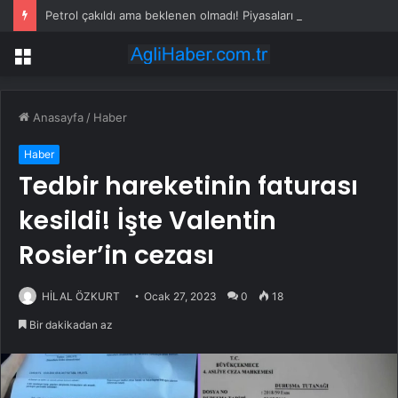
Petrol çakıldı ama beklenen olmadı! Piyasaları sarsan altın iddiası
Menü
Anasayfa
/
Haber
Haber
Tedbir hareketinin faturası
kesildi! İşte Valentin
Rosier’in cezası
HİLAL ÖZKURT
Ocak 27, 2023
0
18
Bir dakikadan az