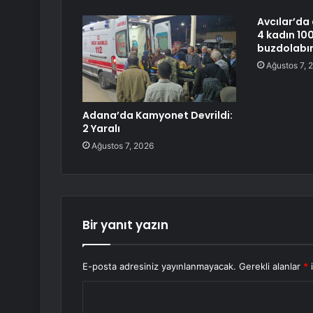
Avcılar’da 
4 kadın 100
buzdolabın
Ağustos 7, 
Adana’da Kamyonet Devrildi:
2 Yaralı
Ağustos 7, 2026
Bir yanıt yazın
E-posta adresiniz yayınlanmayacak.
Gerekli alanlar
*
i
Y
o