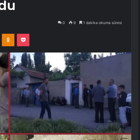
ndu
0
9
1 dakika okuma süresi
VKontakte
Odnoklassniki
Pocket