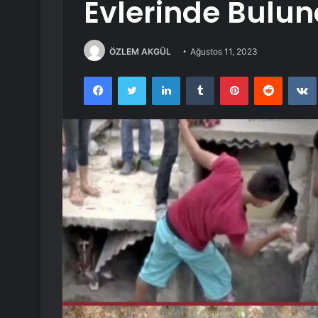
Evlerinde Bulu
ÖZLEM AKGÜL
Ağustos 11, 2023
Facebook
Twitter
LinkedIn
Tumblr
Pinterest
Reddit