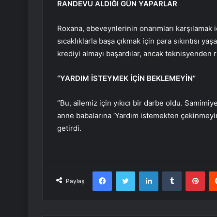
RANDEVU ALDIĞI GÜN YAPARLAR
Roxana, ebeveynlerinin onarımları karşılamak iç
sıcaklıklarla başa çıkmak için para sıkıntısı ya
krediyi almayı başardılar, ancak teknisyenden 
“YARDIM İSTEYMEK İÇİN BEKLEMEYİN”
“Bu, ailemiz için yıkıcı bir darbe oldu. Samimi
anne babalarına ‘Yardım istemekten çekinmeyin
getirdi.
Facebook
Twitter
LinkedIn
Tumblr
Pint
Paylaş