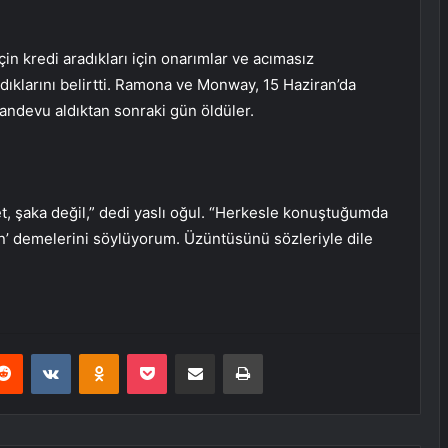
in kredi aradıkları için onarımlar ve acımasız
şadıklarını belirtti. Ramona ve Monway, 15 Haziran’da
randevu aldıktan sonraki gün öldüler.
yet, şaka değil,” dedi yaslı oğul. “Herkesle konuştuğumda
’ demelerini söylüyorum. Üzüntüsünü sözleriyle dile
erest
Reddit
VKontakte
Odnoklassniki
Pocket
E-Posta ile paylaş
Yazdır