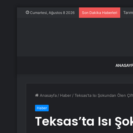
Tarım
Cumartesi, Ağustos 8 2026
Son Dakika Haberleri
ANASAY
Anasayfa
/
Haber
/
Teksas’ta Isı Şokundan Ölen Çif
Haber
Teksas’ta Isı Ş