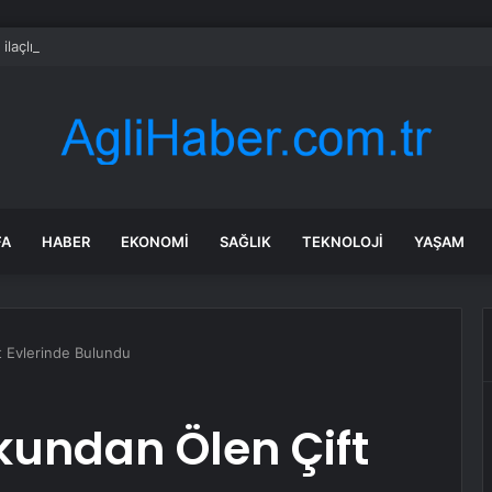
 ilaçlı domatesler felakete yol açtı: 15 ölümde siyanür izine rastlandı
FA
HABER
EKONOMI
SAĞLIK
TEKNOLOJI
YAŞAM
t Evlerinde Bulundu
okundan Ölen Çift