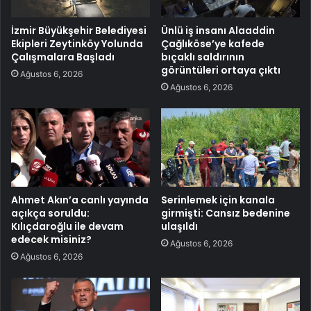
İzmir Büyükşehir Belediyesi
Ünlü iş insanı Alaaddin
Ekipleri Zeytinköy Yolunda
Çağlıköse’ye kafede
Çalışmalara Başladı
bıçaklı saldırının
görüntüleri ortaya çıktı
Ağustos 6, 2026
Ağustos 6, 2026
Ahmet Akın’a canlı yayında
Serinlemek için kanala
açıkça soruldu:
girmişti: Cansız bedenine
Kılıçdaroğlu ile devam
ulaşıldı
edecek misiniz?
Ağustos 6, 2026
Ağustos 6, 2026