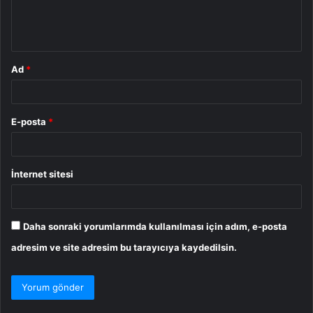
m
*
Ad
*
E-posta
*
İnternet sitesi
Daha sonraki yorumlarımda kullanılması için adım, e-posta
adresim ve site adresim bu tarayıcıya kaydedilsin.