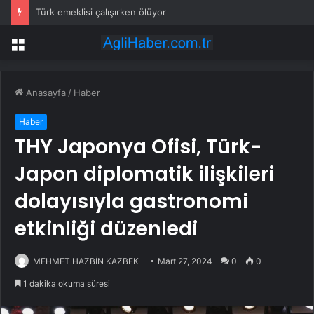
Türk emeklisi çalışırken ölüyor
Menü
Anasayfa
/
Haber
Haber
THY Japonya Ofisi, Türk-
Japon diplomatik ilişkileri
dolayısıyla gastronomi
etkinliği düzenledi
MEHMET HAZBİN KAZBEK
Mart 27, 2024
0
0
1 dakika okuma süresi