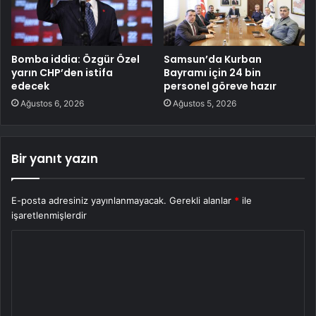
Bomba iddia: Özgür Özel
Samsun’da Kurban
yarın CHP’den istifa
Bayramı için 24 bin
edecek
personel göreve hazır
Ağustos 6, 2026
Ağustos 5, 2026
Bir yanıt yazın
E-posta adresiniz yayınlanmayacak.
Gerekli alanlar
*
ile
işaretlenmişlerdir
Y
o
r
u