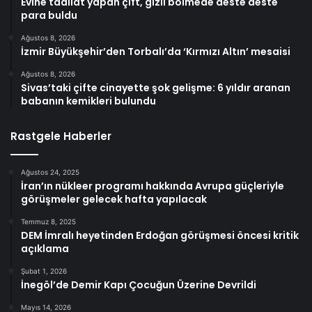
Evine tadilat yapan çift, gizli bölmede deste deste
para buldu
Ağustos 8, 2026
İzmir Büyükşehir’den Torbalı’da ‘Kırmızı Altın’ mesaisi
Ağustos 8, 2026
Sivas’taki çifte cinayette şok gelişme: 6 yıldır aranan
babanın kemikleri bulundu
Rastgele Haberler
Ağustos 24, 2025
İran’ın nükleer programı hakkında Avrupa güçleriyle
görüşmeler gelecek hafta yapılacak
Temmuz 8, 2025
DEM İmralı heyetinden Erdoğan görüşmesi öncesi kritik
açıklama
Şubat 1, 2026
İnegöl’de Demir Kapı Çocuğun Üzerine Devrildi
Mayıs 14, 2026