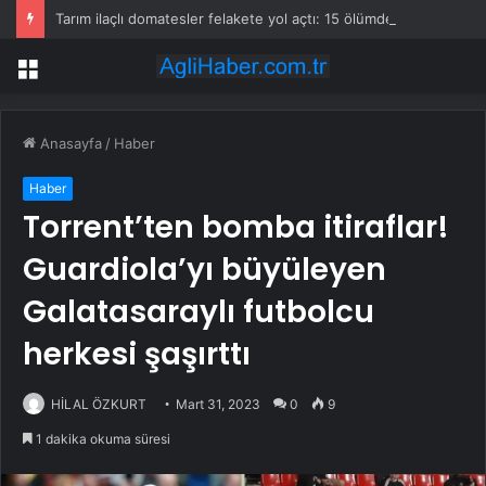
Tarım ilaçlı domatesler felakete yol açtı: 15 ölümde siyanür izine rastlandı
Menü
Anasayfa
/
Haber
Haber
Torrent’ten bomba itiraflar!
Guardiola’yı büyüleyen
Galatasaraylı futbolcu
herkesi şaşırttı
HİLAL ÖZKURT
Mart 31, 2023
0
9
1 dakika okuma süresi