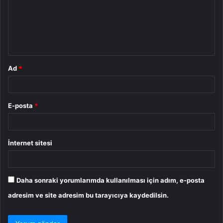
u
m
*
Ad
*
E-posta
*
İnternet sitesi
Daha sonraki yorumlarımda kullanılması için adım, e-posta
adresim ve site adresim bu tarayıcıya kaydedilsin.