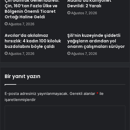
Çin Gümrük Genel İdaresi:
Adana’da Kamyonet
Çin, 160’tan Fazla Ülke ve
Devrildi: 2 Yaralı
Bölgenin Önemli Ticaret
Ağustos 7, 2026
Ortağı Haline Geldi
Ağustos 7, 2026
Avcılar’da akılalmaz
Şili’nin kuzeyinde şiddetli
hırsızlık: 4 kadın 100 kiloluk
yağışların ardından yol
buzdolabını böyle çaldı
onarım çalışmaları sürüyor
Ağustos 7, 2026
Ağustos 7, 2026
Bir yanıt yazın
E-posta adresiniz yayınlanmayacak.
Gerekli alanlar
*
ile
işaretlenmişlerdir
Y
o
r