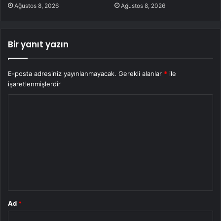
Ağustos 8, 2026
Ağustos 8, 2026
Bir yanıt yazın
E-posta adresiniz yayınlanmayacak.
Gerekli alanlar
*
ile
işaretlenmişlerdir
Y
o
r
u
m
*
Ad
*