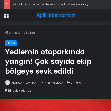
Petrol çakıldı ama beklenen olmadı! Piyasaları sarsan altın iddiası
Menü
Anasayfa
/
Haber
Haber
Yediemin otoparkında
yangın! Çok sayıda ekip
bölgeye sevk edildi
NURCAN BAYRAM
Nisan 8, 2024
0
0
Bir dakikadan az