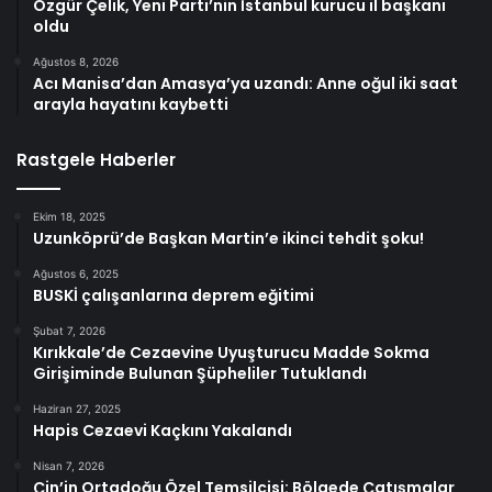
Özgür Çelik, Yeni Parti’nin İstanbul kurucu il başkanı
oldu
Ağustos 8, 2026
Acı Manisa’dan Amasya’ya uzandı: Anne oğul iki saat
arayla hayatını kaybetti
Rastgele Haberler
Ekim 18, 2025
Uzunköprü’de Başkan Martin’e ikinci tehdit şoku!
Ağustos 6, 2025
BUSKİ çalışanlarına deprem eğitimi
Şubat 7, 2026
Kırıkkale’de Cezaevine Uyuşturucu Madde Sokma
Girişiminde Bulunan Şüpheliler Tutuklandı
Haziran 27, 2025
Hapis Cezaevi Kaçkını Yakalandı
Nisan 7, 2026
Çin’in Ortadoğu Özel Temsilcisi: Bölgede Çatışmalar