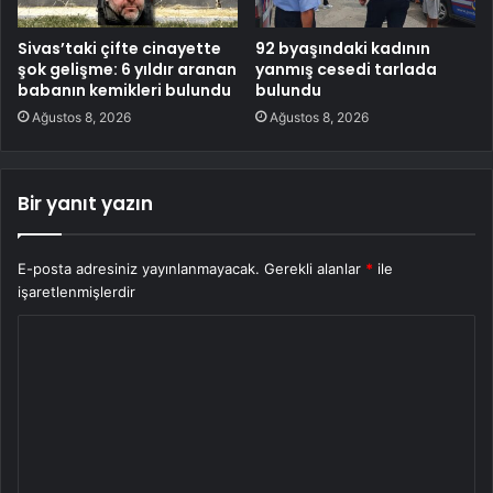
Sivas’taki çifte cinayette
92 byaşındaki kadının
şok gelişme: 6 yıldır aranan
yanmış cesedi tarlada
babanın kemikleri bulundu
bulundu
Ağustos 8, 2026
Ağustos 8, 2026
Bir yanıt yazın
E-posta adresiniz yayınlanmayacak.
Gerekli alanlar
*
ile
işaretlenmişlerdir
Y
o
r
u
m