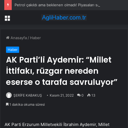
Petrol çakıldı ama beklenen olmadı! Piyasaları sarsan altın iddiası
Menü
Anasayfa
/
Haber
Haber
AK Parti’li Aydemir: “Millet
İttifakı, rüzgar nereden
eserse o tarafa savruluyor”
ŞERİFE KABAKUŞ
Kasım 21, 2022
0
13
1 dakika okuma süresi
AK Parti Erzurum Milletvekili İbrahim Aydemir, Millet