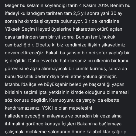
Meğer bu kelamın söylendiği tarih 4 Kasım 2019. Benim bu
ifadeyi kullandığım tarihten tam 2,5 yıl sonra yani 30 ay
sonra hakkımda şikayette bulunuyor. Bir de kendisine
Yüksek Seçim Heyeti üyelerine hakaretten ötürü açılan
dava tarihinden tam bir yıl sonra. Bunun ismi, hukuk
cambazlığıdır. Elbette ki biz kendimize ilişkin şikayetimizi
devam ettireceğiz. Fakat, bu şahsın birinci sefer yaptığı bir
iş değildir. Daha evvel de hatırlarsanız bu ülkenin bir kamu
görevlisine ağza alınmayacak bir cümle kurmuş, sonra da
bunu ‘Basitlik dedim’ diye tevil etme yoluna gitmiştir.
İstanbul’da ilçe ve büyükşehir belediye başkanlığı yapan
birisinin seçimi iptal yetkisinin kimde olduğunu bilmemesi
söz konusu değildir. Kamuoyunu da yargıyı da elbette
kandıramazsınız. YSK ile olan meselesini
halledemeyeceğini anlayınca ve buradan bir ceza alma
ihtimalini görünce konuyu İçişleri Bakanı’na bağlamaya
çalışmak, mahkeme salonunun önüne kalabalıklar çağırıp