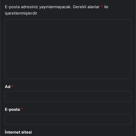
E-posta adresiniz yayınlanmayacak.
Gerekli alanlar
*
ile
işaretlenmişlerdir
Y
o
r
u
m
*
Ad
*
E-posta
*
İnternet sitesi