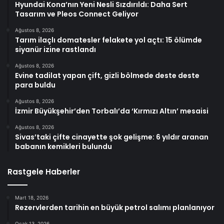
Hyundai Kona’nın Yeni Nesli Sızdırıldı: Daha Sert
Tasarım ve Pleos Connect Geliyor
Ağustos 8, 2026
Tarım ilaçlı domatesler felakete yol açtı: 15 ölümde
siyanür izine rastlandı
Ağustos 8, 2026
Evine tadilat yapan çift, gizli bölmede deste deste
para buldu
Ağustos 8, 2026
İzmir Büyükşehir’den Torbalı’da ‘Kırmızı Altın’ mesaisi
Ağustos 8, 2026
Sivas’taki çifte cinayette şok gelişme: 6 yıldır aranan
babanın kemikleri bulundu
Rastgele Haberler
Mart 18, 2026
Rezervlerden tarihin en büyük petrol salımı planlanıyor
Ocak 13, 2026