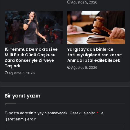
Ağustos 5, 2026
15 Temmuz Demokrasi ve
Yargıtay’dan binlerce
Millî Birlik Günü Coşkusu
tatilciyi ilgilendiren karar:
Zara Konseriyle Zirveye
Anında iptal edilebilecek
Taşındı
Ağustos 5, 2026
Ağustos 5, 2026
Bir yanıt yazın
E-posta adresiniz yayınlanmayacak.
Gerekli alanlar
*
ile
işaretlenmişlerdir
Y