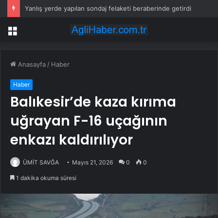
Yanlış yerde yapılan sondaj felaketi beraberinde getirdi
Menü
Anasayfa
/
Haber
Haber
Balıkesir’de kaza kırıma
uğrayan F-16 uçağının
enkazı kaldırılıyor
ÜMİT SAVĞA
Mayıs 21, 2026
0
0
1 dakika okuma süresi