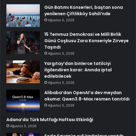
Gün Batımı Konserleri, baştan sona
yenilenen Çiftlikköy Sahili’nde
Ağustos 5, 2026
15 Temmuz Demokrasi ve Millî Birlik
Günü Coşkusu Zara Konseriyle Zirveye
Taşındı
Ağustos 5, 2026
Yargıtay’dan binlerce tatilciyi
ilgilendiren karar: Anında iptal
edilebilecek
Ağustos 5, 2026
Alibaba’dan OpenAI’a dev meydan
okuma: Qwen3.8-Max resmen tanıtıldı
Ağustos 5, 2026
Adana’da Türk Mutfağı Haftası Etkinliği
Ağustos 5, 2026
Seda Sayan’ın evli kadınlara yaptığı