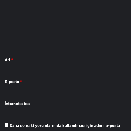
o
r
u
m
*
Ad
*
E-posta
*
İnternet sitesi
Daha sonraki yorumlarımda kullanılması için adım, e-posta