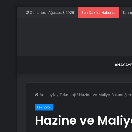
Tarım
Cumartesi, Ağustos 8 2026
Son Dakika Haberleri
ANASAY
Anasayfa
/
Teknoloji
/
Hazine ve Maliye Bakanı Şimş
Teknoloji
Hazine ve Maliy