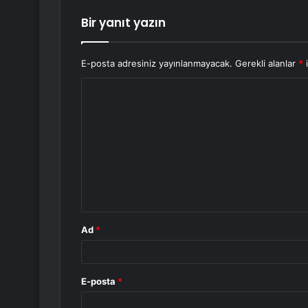
Bir yanıt yazın
E-posta adresiniz yayınlanmayacak.
Gerekli alanlar
*
i
Y
o
r
u
m
*
Ad
*
E-posta
*