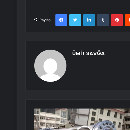
Facebook
Twitter
LinkedIn
Tumblr
Pint
Paylaş
ÜMİT SAVĞA