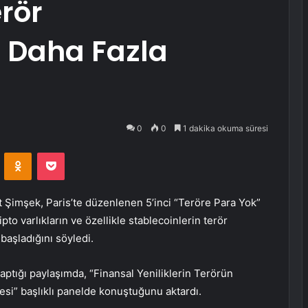
erör
 Daha Fazla
0
0
1 dakika okuma süresi
VKontakte
Odnoklassniki
Pocket
Şimşek, Paris’te düzenlenen 5’inci “Teröre Para Yok”
ipto varlıkların ve özellikle stablecoinlerin terör
başladığını söyledi.
ptığı paylaşımda, “Finansal Yeniliklerin Terörün
i” başlıklı panelde konuştuğunu aktardı.