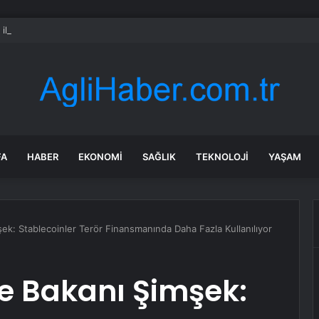
 ilaçlı domatesler felakete yol açtı: 15 ölümde siyanür izine rastlandı
FA
HABER
EKONOMI
SAĞLIK
TEKNOLOJI
YAŞAM
ek: Stablecoinler Terör Finansmanında Daha Fazla Kullanılıyor
e Bakanı Şimşek: