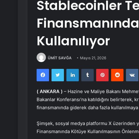
Stablecoinler T
Finansmanında
Kullanılıyor
ÜMİT SAVĞA
Mayıs 21, 2026
Facebook
Twitter
LinkedIn
Tumblr
Pinterest
Reddit
(
ANKARA
)
– Hazine ve Maliye Bakanı Mehmet 
Bakanlar Konferansı’na katıldığını belirterek, kr
finansmanında giderek daha fazla kullanılmaya 
Şimşek, sosyal medya platformu X üzerinden ya
Finansmanında Kötüye Kullanılmasının Önlenmes