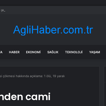
a yeni dönem başladı: MEB yönetmeliği değişti
FA
HABER
EKONOMI
SAĞLIK
TEKNOLOJI
YAŞAM
si çökmesi hakkında açıklama: 1 ölü, 19 yaralı
inden cami