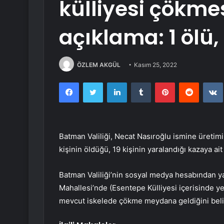
külliyesi çökme
açıklama: 1 ölü, 
ÖZLEM AKGÜL
Kasım 25, 2022
Facebook
Twitter
LinkedIn
Tumblr
Pinterest
Reddit
Batman Valiliği, Necat Nasıroğlu ismine üreti
kişinin öldüğü, 19 kişinin yaralandığı kazaya a
Batman Valiliği’nin sosyal medya hesabından ya
Mahallesi’nde (Esentepe Külliyesi içerisinde ye
mevcut iskelede çökme meydana geldiğini belir