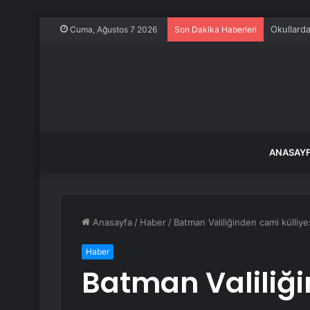
Okullard
Cuma, Ağustos 7 2026
Son Dakika Haberleri
ANASAY
Anasayfa
/
Haber
/
Batman Valiliğinden cami külliye
Haber
Batman Valiliğ