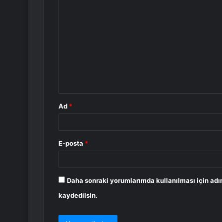
Y
o
r
u
m
*
Ad
*
E-posta
*
Daha sonraki yorumlarımda kullanılması için adı
kaydedilsin.