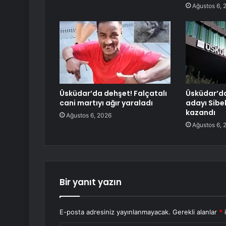
Ağustos 6, 
Üsküdar’da dehşet! Falçatalı
Üsküdar’da
cani martıyı ağır yaraladı
adayı Sibe
kazandı
Ağustos 6, 2026
Ağustos 6, 
Bir yanıt yazın
E-posta adresiniz yayınlanmayacak.
Gerekli alanlar
*
i