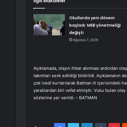
İlgili Makaleler
Okullarda yeni dönem
başladı: MEB yönetmeliği
değişti
Ağustos 7, 2026
Açıklamada, olayın ihbar alınması ardından ola
takımları sevk edildiği bildirildi. Açıklamanın
çok ivedi kurtarılarak Batman ili içerisindeki h
yaralılardan biri vefat etmiştir. Vuku bulan olay 
sözlerine yer verildi. – BATMAN
Facebook
Twitter
LinkedIn
Tumblr
Pint