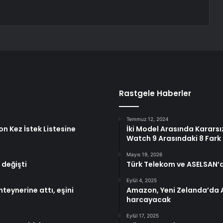
Rastgele Haberler
Temmuz 12, 2024
n Kez İstek Listesine
İki Model Arasında Kararsı
Watch 9 Arasındaki 8 Fark
Mayıs 19, 2026
 değişti
Türk Telekom ve ASELSAN’dan 
Eylül 4, 2025
teynerine attı, eşini
Amazon, Yeni Zelanda’da AW
harcayacak
Eylül 17, 2025