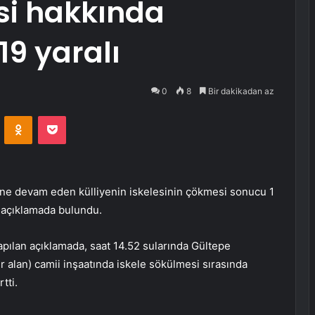
si hakkında
19 yaralı
0
8
Bir dakikadan az
VKontakte
Odnoklassniki
Pocket
mine devam eden külliyenin iskelesinin çökmesi sonucu 1
it açıklamada bulundu.
pılan açıklamada, saat 14.52 sularında Gültepe
r alan) camii inşaatında iskele sökülmesi sırasında
tti.