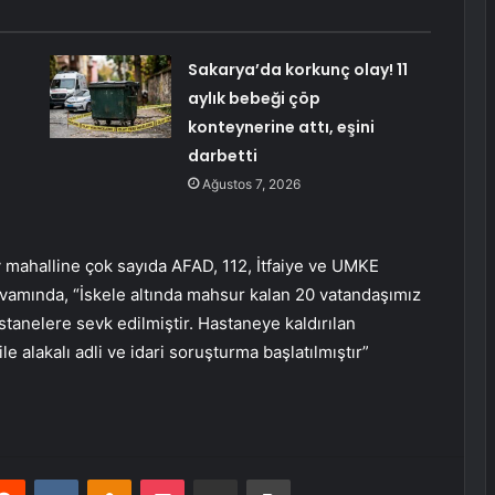
Sakarya’da korkunç olay! 11
aylık bebeği çöp
konteynerine attı, eşini
darbetti
Ağustos 7, 2026
y mahalline çok sayıda AFAD, 112, İtfaiye ve UMKE
 devamında, “İskele altında mahsur kalan 20 vatandaşımız
astanelere sevk edilmiştir. Hastaneye kaldırılan
ile alakalı adli ve idari soruşturma başlatılmıştır”
erest
Reddit
VKontakte
Odnoklassniki
Pocket
E-Posta ile paylaş
Yazdır