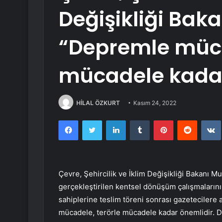
Değişikliği Bak
“Depremle müca
mücadele kadar
HİLAL ÖZKURT
Kasım 24, 2022
Facebook
Twitter
LinkedIn
Tumblr
Pinterest
Reddit
Çevre, Şehircilik ve İklim Değişikliği Bakanı 
gerçekleştirilen kentsel dönüşüm çalışmalarını
sahiplerine teslim töreni sonrası gazeteciler
mücadele, terörle mücadele kadar önemlidir. De