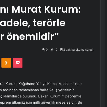
anı Murat Kurum:
dele, terörle
 önemlidir”
0
10
2 dakika okuma süresi
VKontakte
Odnoklassniki
Pocket
Murat Kurum, Kağıthane Yahya Kemal Mahallesi’nde
n ardından tamamlanan daire ve iş yerlerinin
e açıklamalarda bulundu. Bakan Kurum, ” Depremle
prem ülkemiz için milli güvenlik meselesidir. Bu