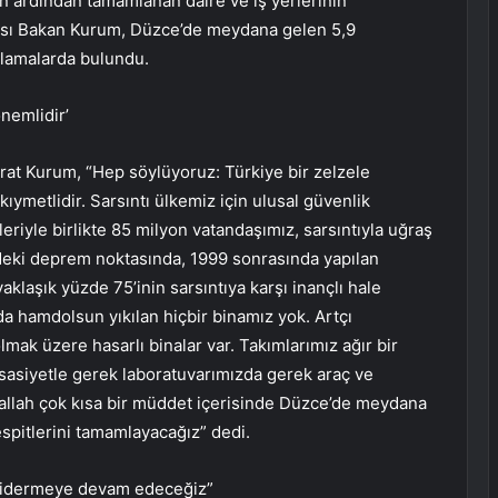
n ardından tamamlanan daire ve iş yerlerinin
nrası Bakan Kurum, Düzce’de meydana gelen 5,9
klamalarda bulundu.
nemlidir’
urat Kurum, “Hep söylüyoruz: Türkiye bir zelzele
kıymetlidir. Sarsıntı ülkemiz için ulusal güvenlik
riyle birlikte 85 milyon vatandaşımız, sarsıntıyla uğraş
eki deprem noktasında, 1999 sonrasında yapılan
aklaşık yüzde 75’inin sarsıntıya karşı inançlı hale
 da hamdolsun yıkılan hiçbir binamız yok. Artçı
lmak üzere hasarlı binalar var. Takımlarımız ağır bir
sasiyetle gerek laboratuvarımızda gerek araç ve
 İnşallah çok kısa bir müddet içerisinde Düzce’de meydana
espitlerini tamamlayacağız” dedi.
i gidermeye devam edeceğiz”