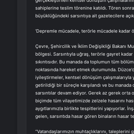
gerçekleştirilen kentsel dönüşüm çalışmalarını
sahiplerine teslim törenine katıldı. Tören so
büyüklüğündeki sarsıntıya ait gazetecilere açı
‘Depremle mücadele, terörle mücadele kadar ö
Çevre, Şehircilik ve İklim Değişikliği Bakanı M
bölgesi. Sarsıntıyla uğraş, terörle gayret kadar 
sıkıntısıdır. Bu manada da toplumun tüm bölümle
noktasında hareket etmek durumunda. Düzce’d
iyileştirmeler, kentsel dönüşüm çalışmalarıyla y
getirildiği bir süreçle karşılandı ve bu manada
sarsıntılar devam ediyor. Gerek az gerek orta o
biçimde tüm vilayetimizde zelzele hasarını has
aygıtlarımızla birlikte tespitlerini yapıyorlar.
gelen, sarsıntıda hasar gören binaların hasar t
“Vatandaşlarımızın muhtaçlıklarını, taleplerin