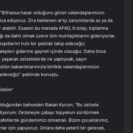
“Bilhassa hasar olduğunu gören vatandaşlarımızın
ica ediyoruz. Zira beklenen artçı sarsıntılarda az ya da
r alabilir. Esasen bu manada AFAD, Kızılay; toplanma
ı da dahil olmak üzere tüm muhtaçlıklarını gideriyorlar.
pitlerini hızlı bir şekilde takip edeceğiz.
 talepleri giderme gayreti içinde olacağız. Daha önce
de yaşanan zelzelelerde ne yaptıysak, sayın
tün bakanlıklarımızla birlikte vatandaşlarımızın
 edeceğiz” şeklinde konuştu.
ütelim”
olduğundan bahseden Bakan Kurum, “Bu zelzele
stiyorum: Zelzeleyle çabayı topyekun sürdürmek
z afetlerde gündemimiz olmamalı. Bizim çocuklarımız,
ar için yapıyoruz. Onlara daha yeterli bir gelecek,