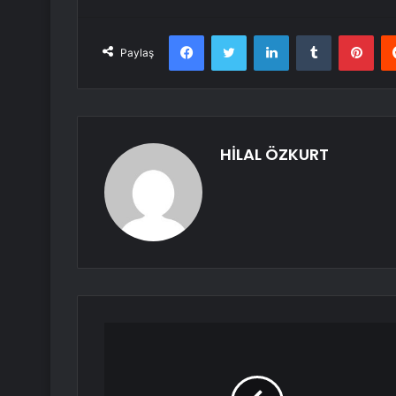
Facebook
Twitter
LinkedIn
Tumblr
Pint
Paylaş
HİLAL ÖZKURT