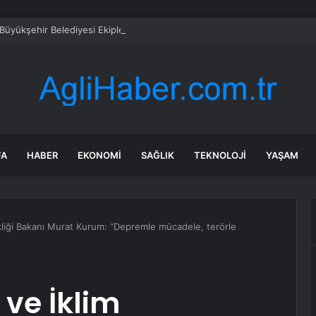
 Büyükşehir Belediyesi Ekipleri Zeytinköy Yolunda Çalışmalara Başladı
FA
HABER
EKONOMI
SAĞLIK
TEKNOLOJI
YAŞAM
şikliği Bakanı Murat Kurum: “Depremle mücadele, terörle
 ve İklim