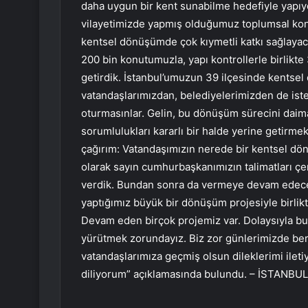
daha uygun bir kent sunabilme hedefiyle yapıy
vilayetimizde yapmış olduğumuz toplumsal konu
kentsel dönüşümde çok kıymetli katkı sağlay
200 bin konutumuzla, yapı kontrollerle birlikte
getirdik. İstanbul’umuzun 39 ilçesinde kentsel
vatandaşlarımızdan, belediyelerimizden de iste
oturmasınlar. Gelin, bu dönüşüm sürecini daima
sorumlulukları kararlı bir halde yerine getir
çağırım: Vatandaşımızın nerede bir kentsel dön
olarak sayın cumhurbaşkanımızın talimatları çe
verdik. Bundan sonra da vermeye devam edeceğ
yaptığımız büyük bir dönüşüm projesiyle birlik
Devam eden birçok projemiz var. Dolaysıyla bu
yürütmek zorundayız. Biz zor günlerimizde bera
vatandaşlarımıza geçmiş olsun dileklerimi ileti
diliyorum” açıklamasında bulundu. – İSTANBUL