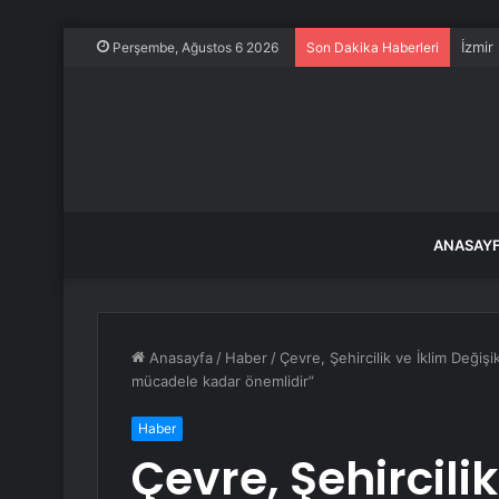
İzmir
Perşembe, Ağustos 6 2026
Son Dakika Haberleri
ANASAY
Anasayfa
/
Haber
/
Çevre, Şehircilik ve İklim Deği
mücadele kadar önemlidir”
Haber
Çevre, Şehircilik