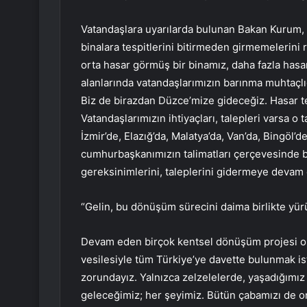
Vatandaşlara uyarılarda bulunan Bakan Kurum, 
binalara tespitlerini bitirmeden girmemelerini r
orta hasar görmüş bir binamız, daha fazla hasa
alanlarında vatandaşlarımızın barınma muhtaçlığ
Biz de birazdan Düzce’mize gideceğiz. Hasar tes
Vatandaşlarımızın ihtiyaçları, talepleri varsa o
İzmir’de, Elazığ’da, Malatya’da, Van’da, Bingöl’
cumhurbaşkanımızın talimatları çerçevesinde bü
gereksinimlerini, taleplerini gidermeye devam
“Gelin, bu dönüşüm sürecini daima birlikte yür
Devam eden birçok kentsel dönüşüm projesi 
vesilesiyle tüm Türkiye’ye davette bulunmak i
zorundayız. Yalnızca zelzelelerde, yaşadığımı
geleceğimiz; her şeyimiz. Bütün çabamızı de onl