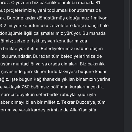
oruz. O yüzden biz bakanlık olarak bu manada 81
t projelerimizle, yeni toplumsal konutlarımız da
acak. Bugüne kadar dönüştürmüş olduğumuz 1 milyon
 3.2 milyon konutumuzu zelzelelere karşı inançlı hale
 dönüşümle ilgili çalışmalarımız yürüyor. Bu manada
ğimiz; zelzele riski taşıyan konutlarımızda
 birlikte yürütelim. Belediyelerimiz üstüne düşen
mek durumundadır. Buradan tüm belediyelerimize de
üşüm muhtaçlığı varsa orada olmaları. Biz bakanlık
rçevesinde gerekli her türlü takviyesi bugüne kadar
iz. İşte bugün Kağıthane’de yıkılan binamızın yerine
te yaklaşık 750 bağımsız bölümün kuralarını çektik.
 süreci topyekun seferberlik ruhuyla, şuuruyla
ber olmayı bilen bir milletiz. Tekrar Düzce’ye, tüm
yorum ve yaralı kardeşlerimize de Allah’tan şifa