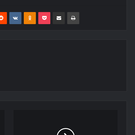
erest
Reddit
VKontakte
Odnoklassniki
Pocket
E-Posta ile paylaş
Yazdır