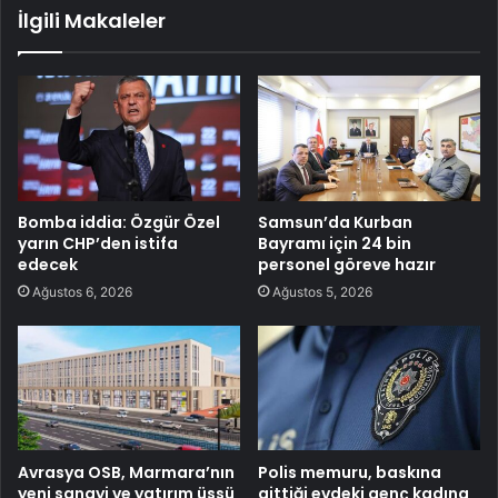
İlgili Makaleler
Bomba iddia: Özgür Özel
Samsun’da Kurban
yarın CHP’den istifa
Bayramı için 24 bin
edecek
personel göreve hazır
Ağustos 6, 2026
Ağustos 5, 2026
Avrasya OSB, Marmara’nın
Polis memuru, baskına
yeni sanayi ve yatırım üssü
gittiği evdeki genç kadına