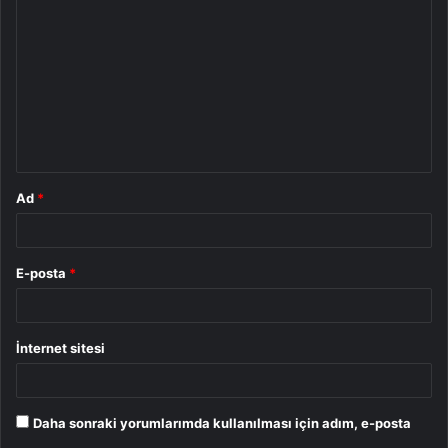
o
r
u
m
*
Ad
*
E-posta
*
İnternet sitesi
Daha sonraki yorumlarımda kullanılması için adım, e-posta