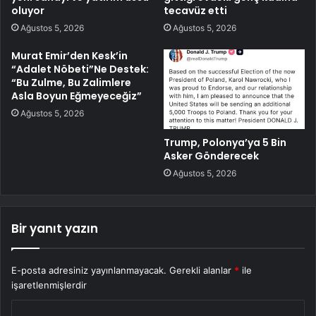
oluyor
tecavüz etti
Ağustos 5, 2026
Ağustos 5, 2026
Murat Emir’den Kesk’in
“Adalet Nöbeti”Ne Destek:
“Bu Zulme, Bu Zalimlere
Asla Boyun Eğmeyeceğiz”
Ağustos 5, 2026
Trump, Polonya’ya 5 Bin
Asker Gönderecek
Ağustos 5, 2026
Bir yanıt yazın
E-posta adresiniz yayınlanmayacak.
Gerekli alanlar
*
ile
işaretlenmişlerdir
Y